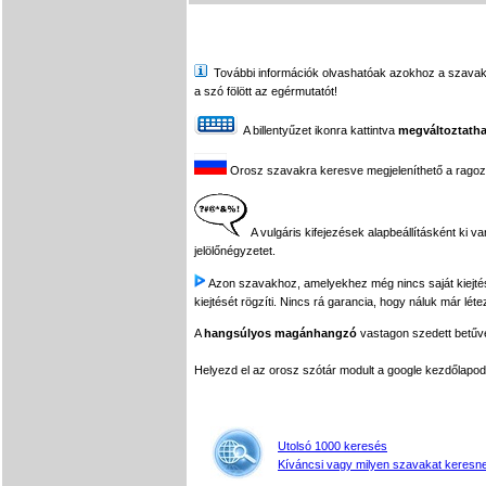
További információk olvashatóak azokhoz a szavakhoz,
a szó fölött az egérmutatót!
A billentyűzet ikonra kattintva
megváltoztatha
Orosz szavakra keresve megjeleníthető a ragozási
A vulgáris kifejezések alapbeállításként ki v
jelölőnégyzetet.
Azon szavakhoz, amelyekhez még nincs saját kiejtés f
kiejtését rögzíti. Nincs rá garancia, hogy náluk már léte
A
hangsúlyos magánhangzó
vastagon szedett betűvel
Helyezd el az orosz szótár modult a google kezdőla
Utolsó 1000 keresés
Kíváncsi vagy milyen szavakat keresne