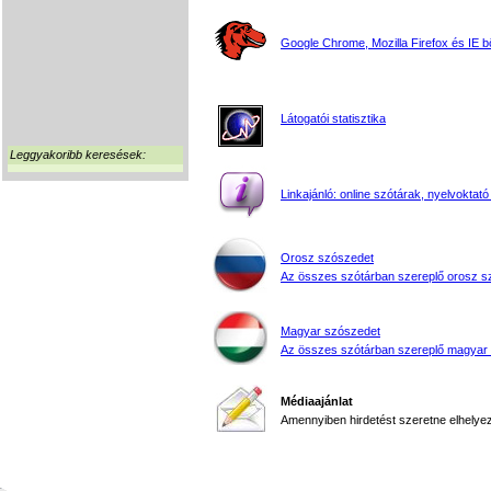
Google Chrome, Mozilla Firefox és IE 
Látogatói statisztika
Leggyakoribb keresések:
Linkajánló: online szótárak, nyelvoktató
Orosz szószedet
Az összes szótárban szereplő orosz s
Magyar szószedet
Az összes szótárban szereplő magyar
Médiaajánlat
Amennyiben hirdetést szeretne elhelyezn