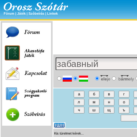
Fórum
|
Játék
|
Szóbeírás
|
Linkek
ele
je
b
árm
ely
Kis türelmet kérek...