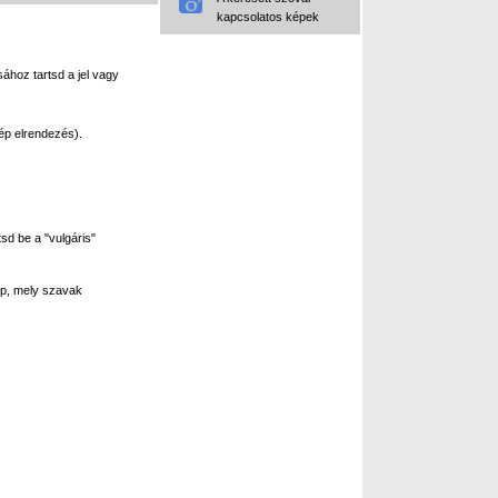
kapcsolatos képek
ához tartsd a jel vagy
ép elrendezés).
sd be a "vulgáris"
p, mely szavak