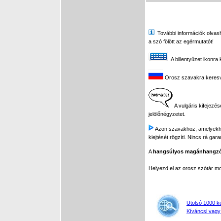
További információk olvasha
a szó fölött az egérmutatót!
A billentyűzet ikonra 
Orosz szavakra keresve 
A vulgáris kifejezés
jelölőnégyzetet.
Azon szavakhoz, amelyekhez 
kiejtését rögzíti. Nincs rá gar
A
hangsúlyos magánhangz
Helyezd el az orosz szótár 
Utolsó 1000 k
Kíváncsi vagy