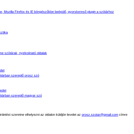
, Mozilla Firefox és IE böngészőkbe beépülő, gyorskereső plugin a szótárhoz
sztika
line szótárak, nyelvoktató oldalak
det
tárban szereplő orosz szó
edet
tárban szereplő magyar szó
detést szeretne elhelyezni az oldalon küldjön levelet az
orosz.szotar@gmail.com
címre