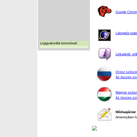
Google Chrome
Látogatói stati
Leggyakoribb keresések:
Linkajánló: on
Orosz szósze
Az összes szó
Magyar szósz
Az összes szó
Médiaajánlat
Amennyiben hir