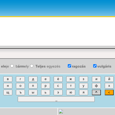
ele
je
b
árm
ely
Teljes
egyezés
ragozás
vulgáris