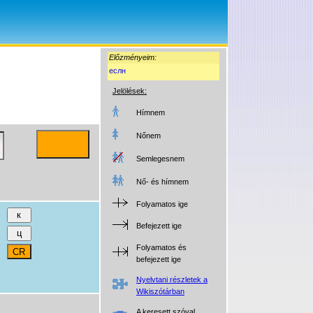
Előzményeim:
еслн
Jelölések:
Hímnem
Nőnem
Semlegesnem
Nő- és hímnem
Folyamatos ige
Befejezett ige
Folyamatos és
befejezett ige
Nyelvtani részletek a
Wikiszótárban
A keresett szóval