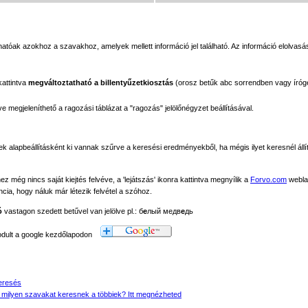
tóak azokhoz a szavakhoz, amelyek mellett információ jel található. Az információ elolvasás
kattintva
megváltoztatható a billentyűzetkiosztás
(orosz betűk abc sorrendben vagy íróg
megjeleníthető a ragozási táblázat a "ragozás" jelölőnégyzet beállításával.
ek alapbeállításként ki vannak szűrve a keresési eredményekből, ha mégis ilyet keresnél állít
még nincs saját kiejtés felvéve, a 'lejátszás' ikonra kattintva megnyílik a
Forvo.com
webla
ancia, hogy náluk már létezik felvétel a szóhoz.
ó
vastagon szedett betűvel van jelölve pl.: б
е
лый медв
е
дь
modult a google kezdőlapodon
eresés
 milyen szavakat keresnek a többiek? Itt megnézheted