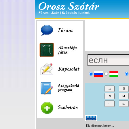
Fórum
|
Játék
|
Szóbeírás
|
Linkek
Kis türelmet kérek...