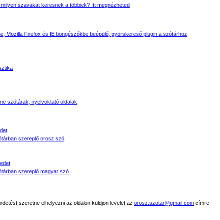
 milyen szavakat keresnek a többiek? Itt megnézheted
, Mozilla Firefox és IE böngészőkbe beépülő, gyorskereső plugin a szótárhoz
sztika
line szótárak, nyelvoktató oldalak
det
tárban szereplő orosz szó
edet
tárban szereplő magyar szó
detést szeretne elhelyezni az oldalon küldjön levelet az
orosz.szotar@gmail.com
címre