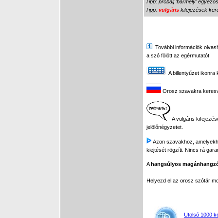
Tipp: próbálj 'bármely' egyező
Tipp:
vulgáris
kifejezések kere
További információk olvasha
a szó fölött az egérmutatót!
A billentyűzet ikonra 
Orosz szavakra keresve 
A vulgáris kifejezés
jelölőnégyzetet.
Azon szavakhoz, amelyekhez 
kiejtését rögzíti. Nincs rá gar
A
hangsúlyos magánhangz
Helyezd el az orosz szótár 
Utolsó 1000 k