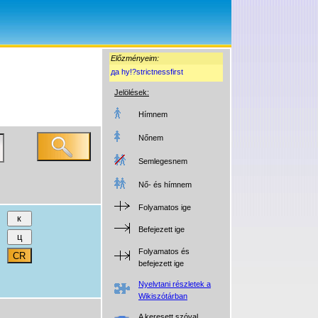
Előzményeim:
дa hy!?strictnessfirst
Jelölések:
Hímnem
Nőnem
Semlegesnem
Nő- és hímnem
Folyamatos ige
Befejezett ige
Folyamatos és
befejezett ige
Nyelvtani részletek a
Wikiszótárban
A keresett szóval