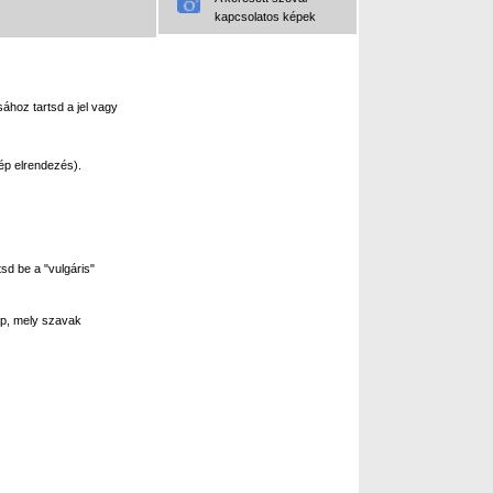
kapcsolatos képek
ához tartsd a jel vagy
ép elrendezés).
sd be a "vulgáris"
p, mely szavak