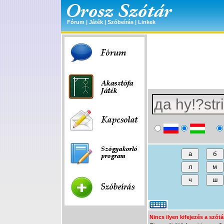
Fórum
|
Játék
|
Szóbeírás
|
Linkek
Nincs ilyen kifejezés a szót