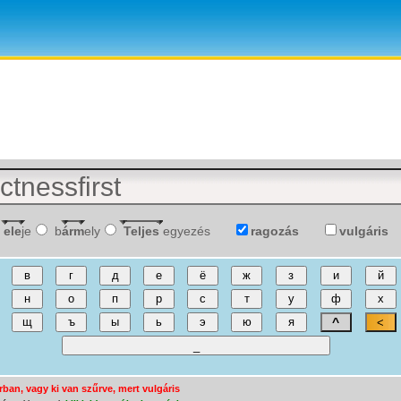
ele
je
b
árm
ely
Teljes
egyezés
ragozás
vulgáris
árban, vagy ki van szűrve, mert vulgáris