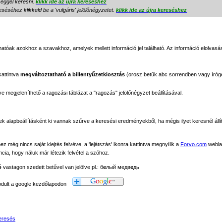
séggel keresni.
klikk ide az újra kereséshez
séséhez klikkeld be a 'vulgáris' jelölőnégyzetet.
klikk ide az újra kereséshez
tóak azokhoz a szavakhoz, amelyek mellett információ jel található. Az információ elolvasás
kattintva
megváltoztatható a billentyűzetkiosztás
(orosz betűk abc sorrendben vagy íróg
megjeleníthető a ragozási táblázat a "ragozás" jelölőnégyzet beállításával.
ek alapbeállításként ki vannak szűrve a keresési eredményekből, ha mégis ilyet keresnél állít
még nincs saját kiejtés felvéve, a 'lejátszás' ikonra kattintva megnyílik a
Forvo.com
webla
ancia, hogy náluk már létezik felvétel a szóhoz.
ó
vastagon szedett betűvel van jelölve pl.: б
е
лый медв
е
дь
modult a google kezdőlapodon
eresés