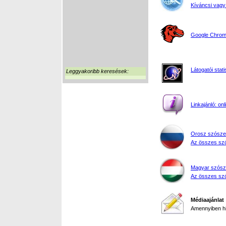
Kíváncsi vagy
Google Chrome
Látogatói stati
Leggyakoribb keresések:
Linkajánló: on
Orosz szósze
Az összes szó
Magyar szósz
Az összes szó
Médiaajánlat
Amennyiben hir