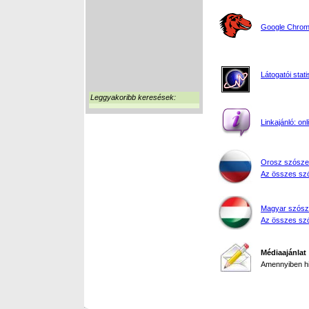
Google Chrome
Látogatói stati
Leggyakoribb keresések:
Linkajánló: on
Orosz szósze
Az összes szó
Magyar szósz
Az összes szó
Médiaajánlat
Amennyiben hir