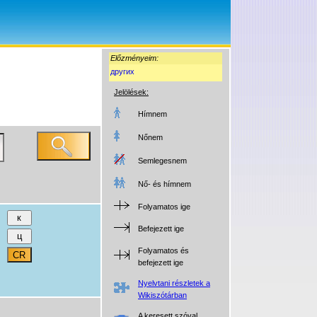
Előzményeim:
других
Jelölések:
Hímnem
Nőnem
Semlegesnem
Nő- és hímnem
Folyamatos ige
Befejezett ige
Folyamatos és
befejezett ige
Nyelvtani részletek a
Wikiszótárban
A keresett szóval