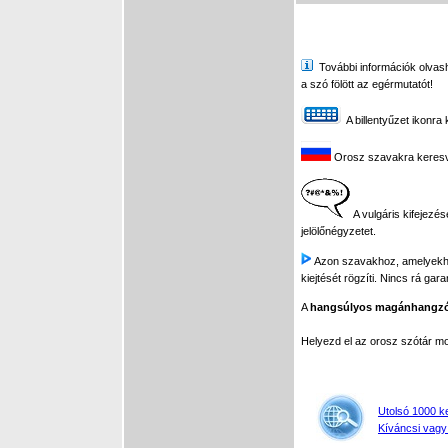
További információk olvasha
a szó fölött az egérmutatót!
A billentyűzet ikonra 
Orosz szavakra keresve 
A vulgáris kifejezés
jelölőnégyzetet.
Azon szavakhoz, amelyekhez 
kiejtését rögzíti. Nincs rá gar
A
hangsúlyos magánhangz
Helyezd el az orosz szótár 
Utolsó 1000 k
Kíváncsi vagy