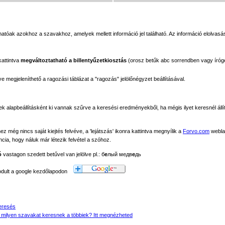
tóak azokhoz a szavakhoz, amelyek mellett információ jel található. Az információ elolvasás
kattintva
megváltoztatható a billentyűzetkiosztás
(orosz betűk abc sorrendben vagy íróg
megjeleníthető a ragozási táblázat a "ragozás" jelölőnégyzet beállításával.
ek alapbeállításként ki vannak szűrve a keresési eredményekből, ha mégis ilyet keresnél állít
még nincs saját kiejtés felvéve, a 'lejátszás' ikonra kattintva megnyílik a
Forvo.com
webla
ancia, hogy náluk már létezik felvétel a szóhoz.
ó
vastagon szedett betűvel van jelölve pl.: б
е
лый медв
е
дь
modult a google kezdőlapodon
eresés
 milyen szavakat keresnek a többiek? Itt megnézheted