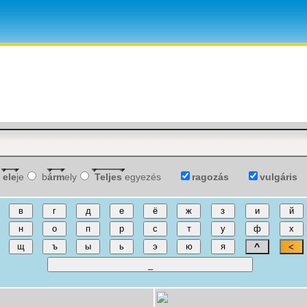
ele
je
b
árm
ely
Teljes
egyezés
ragozás
vulgáris