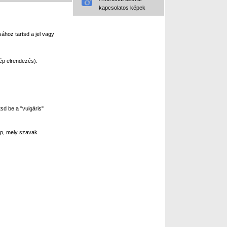
kapcsolatos képek
ához tartsd a jel vagy
ép elrendezés).
sd be a "vulgáris"
p, mely szavak