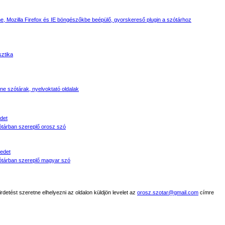
, Mozilla Firefox és IE böngészőkbe beépülő, gyorskereső plugin a szótárhoz
sztika
line szótárak, nyelvoktató oldalak
det
tárban szereplő orosz szó
edet
tárban szereplő magyar szó
detést szeretne elhelyezni az oldalon küldjön levelet az
orosz.szotar@gmail.com
címre