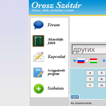
Fórum
|
Játék
|
Szóbeírás
|
Linkek
Kis türelmet kérek...