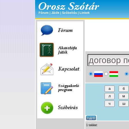
Fórum
|
Játék
|
Szóbeírás
|
Linkek
1 találat: