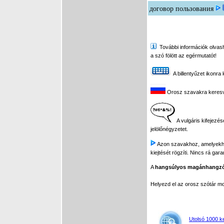
договор пользования
További információk olvasha
a szó fölött az egérmutatót!
A billentyűzet ikonra 
Orosz szavakra keresve 
A vulgáris kifejezés
jelölőnégyzetet.
Azon szavakhoz, amelyekhez 
kiejtését rögzíti. Nincs rá gar
A
hangsúlyos magánhangz
Helyezd el az orosz szótár 
Utolsó 1000 k