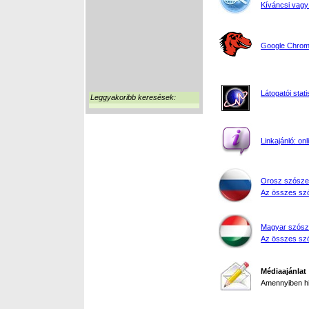
Kíváncsi vagy
Google Chrome
Látogatói stati
Leggyakoribb keresések:
Linkajánló: on
Orosz szósze
Az összes szó
Magyar szósz
Az összes szó
Médiaajánlat
Amennyiben hir