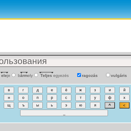
ele
je
b
árm
ely
Teljes
egyezés
ragozás
vulgáris