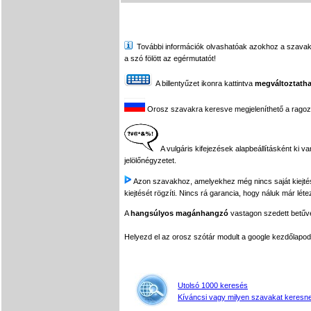
További információk olvashatóak azokhoz a szavakhoz,
a szó fölött az egérmutatót!
A billentyűzet ikonra kattintva
megváltoztatha
Orosz szavakra keresve megjeleníthető a ragozási
A vulgáris kifejezések alapbeállításként ki v
jelölőnégyzetet.
Azon szavakhoz, amelyekhez még nincs saját kiejtés f
kiejtését rögzíti. Nincs rá garancia, hogy náluk már léte
A
hangsúlyos magánhangzó
vastagon szedett betűvel
Helyezd el az orosz szótár modult a google kezdőla
Utolsó 1000 keresés
Kíváncsi vagy milyen szavakat keresne