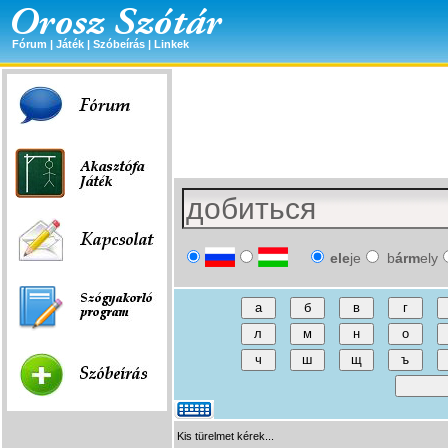
Fórum
|
Játék
|
Szóbeírás
|
Linkek
ele
je
b
árm
ely
Kis türelmet kérek...