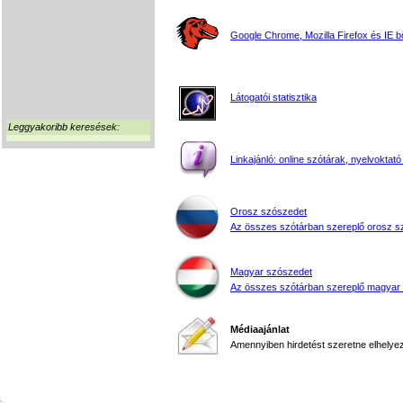
Google Chrome, Mozilla Firefox és IE 
Látogatói statisztika
Leggyakoribb keresések:
Linkajánló: online szótárak, nyelvoktató
Orosz szószedet
Az összes szótárban szereplő orosz s
Magyar szószedet
Az összes szótárban szereplő magyar
Médiaajánlat
Amennyiben hirdetést szeretne elhelyezn