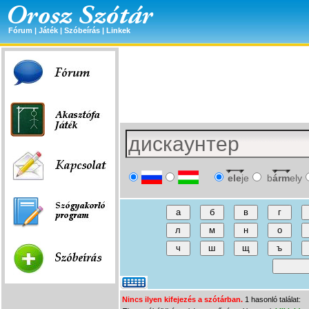
Fórum
|
Játék
|
Szóbeírás
|
Linkek
ele
je
b
árm
ely
Nincs ilyen kifejezés a szótárban.
1 hasonló találat: