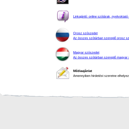
Linkajánló: online szótárak, nyelvoktató 
Orosz szószedet
Az összes szótárban szereplő orosz s
Magyar szószedet
Az összes szótárban szereplő magyar 
Médiaajánlat
Amennyiben hirdetést szeretne elhelyezn