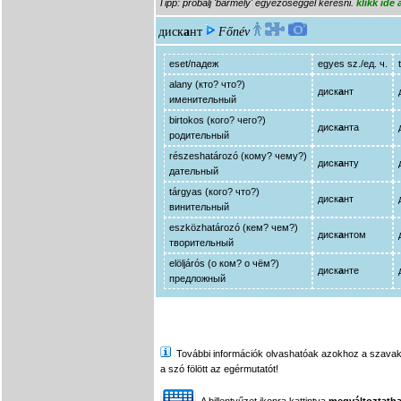
Tipp: próbálj 'bármely' egyezőséggel keresni.
klikk ide
диск
а
нт
Főnév
eset/падеж
egyes sz./ед. ч.
alany (кто? что?)
диск
а
нт
именительный
birtokos (кого? чего?)
диск
а
нта
родительный
részeshatározó (кому? чему?)
диск
а
нту
дательный
tárgyas (кого? что?)
диск
а
нт
винительный
eszközhatározó (кем? чем?)
диск
а
нтом
творительный
elöljárós (о ком? о чём?)
диск
а
нте
предложный
További információk olvashatóak azokhoz a szavakhoz,
a szó fölött az egérmutatót!