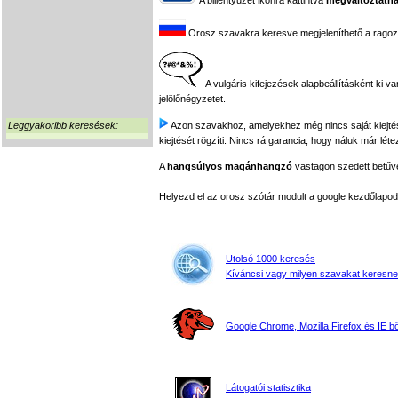
A billentyűzet ikonra kattintva
megváltoztatha
Orosz szavakra keresve megjeleníthető a ragozási
A vulgáris kifejezések alapbeállításként ki v
jelölőnégyzetet.
Leggyakoribb keresések:
Azon szavakhoz, amelyekhez még nincs saját kiejtés f
kiejtését rögzíti. Nincs rá garancia, hogy náluk már léte
A
hangsúlyos magánhangzó
vastagon szedett betűvel
Helyezd el az orosz szótár modult a google kezdőla
Utolsó 1000 keresés
Kíváncsi vagy milyen szavakat keresne
Google Chrome, Mozilla Firefox és IE 
Látogatói statisztika