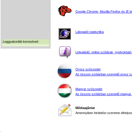
Google Chrome, Mozilla Firefox és IE 
Látogatói statisztika
Leggyakoribb keresések:
Linkajánló: online szótárak, nyelvoktató
Orosz szószedet
Az összes szótárban szereplő orosz s
Magyar szószedet
Az összes szótárban szereplő magyar
Médiaajánlat
Amennyiben hirdetést szeretne elhelyezn