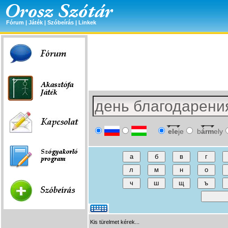
Fórum
|
Játék
|
Szóbeírás
|
Linkek
ele
je
b
árm
ely
Kis türelmet kérek...