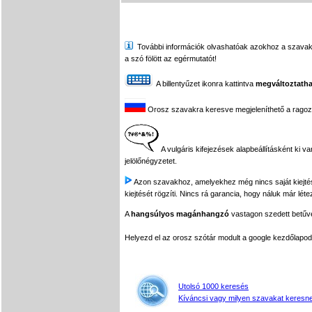
További információk olvashatóak azokhoz a szavakhoz,
a szó fölött az egérmutatót!
A billentyűzet ikonra kattintva
megváltoztatha
Orosz szavakra keresve megjeleníthető a ragozási
A vulgáris kifejezések alapbeállításként ki v
jelölőnégyzetet.
Azon szavakhoz, amelyekhez még nincs saját kiejtés f
kiejtését rögzíti. Nincs rá garancia, hogy náluk már léte
A
hangsúlyos magánhangzó
vastagon szedett betűvel
Helyezd el az orosz szótár modult a google kezdőla
Utolsó 1000 keresés
Kíváncsi vagy milyen szavakat keresne