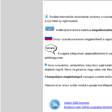
További információk olvashatóak azokhoz a szavakhoz,
a szó fölött az egérmutatót!
A billentyűzet ikonra kattintva
megváltoztatha
Orosz szavakra keresve megjeleníthető a ragozási
A vulgáris kifejezések alapbeállításként ki v
jelölőnégyzetet.
Azon szavakhoz, amelyekhez még nincs saját kiejtés f
kiejtését rögzíti. Nincs rá garancia, hogy náluk már léte
A
hangsúlyos magánhangzó
vastagon szedett betűvel
Helyezd el az orosz szótár modult a google kezdőla
Utolsó 1000 keresés
Kíváncsi vagy milyen szavakat keresne