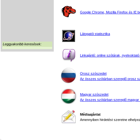
Google Chrome, Mozilla Firefox és IE 
Látogatói statisztika
Leggyakoribb keresések:
Linkajánló: online szótárak, nyelvoktató
Orosz szószedet
Az összes szótárban szereplő orosz s
Magyar szószedet
Az összes szótárban szereplő magyar
Médiaajánlat
Amennyiben hirdetést szeretne elhelyezn