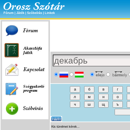
Fórum
|
Játék
|
Szóbeírás
|
Linkek
ele
je
b
árm
ely
Kis türelmet kérek...