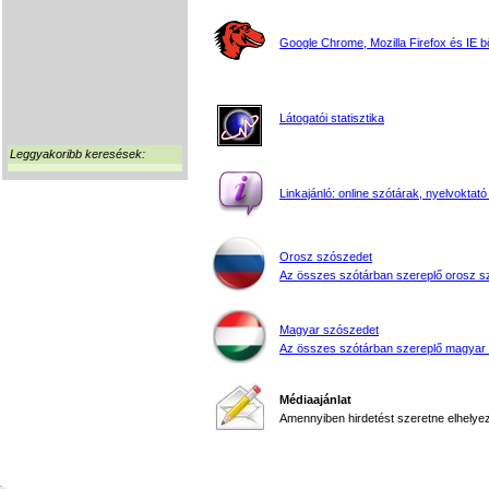
Google Chrome, Mozilla Firefox és IE 
Látogatói statisztika
Leggyakoribb keresések:
Linkajánló: online szótárak, nyelvoktató
Orosz szószedet
Az összes szótárban szereplő orosz s
Magyar szószedet
Az összes szótárban szereplő magyar
Médiaajánlat
Amennyiben hirdetést szeretne elhelyezn