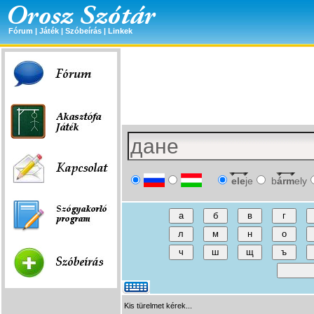
Fórum
|
Játék
|
Szóbeírás
|
Linkek
ele
je
b
árm
ely
Kis türelmet kérek...