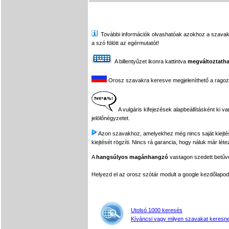
További információk olvashatóak azokhoz a szavakhoz,
a szó fölött az egérmutatót!
A billentyűzet ikonra kattintva
megváltoztatha
Orosz szavakra keresve megjeleníthető a ragozási
A vulgáris kifejezések alapbeállításként ki v
jelölőnégyzetet.
Azon szavakhoz, amelyekhez még nincs saját kiejtés f
kiejtését rögzíti. Nincs rá garancia, hogy náluk már léte
A
hangsúlyos magánhangzó
vastagon szedett betűvel
Helyezd el az orosz szótár modult a google kezdőla
Utolsó 1000 keresés
Kíváncsi vagy milyen szavakat keresne