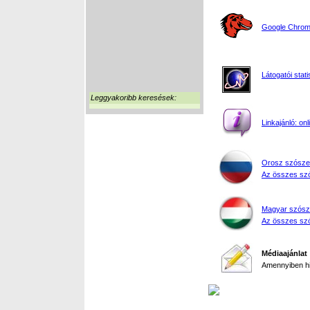
Google Chrome
Látogatói stati
Leggyakoribb keresések:
Linkajánló: on
Orosz szósze
Az összes szó
Magyar szósz
Az összes szó
Médiaajánlat
Amennyiben hir