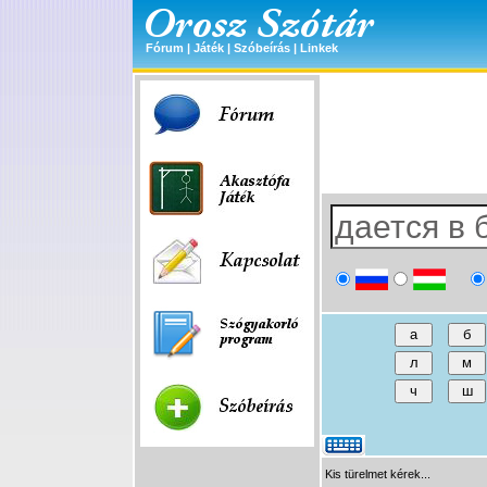
Fórum
|
Játék
|
Szóbeírás
|
Linkek
Kis türelmet kérek...