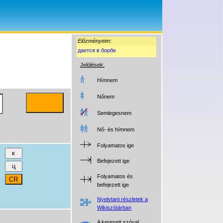
Előzményeim:
дается в борбе
Jelölések:
Hímnem
Nőnem
Semlegesnem
Nő- és hímnem
Folyamatos ige
Befejezett ige
Folyamatos és
befejezett ige
Nyelvtani részletek a
Wikiszótárban
A keresett szóval