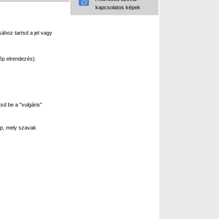
kapcsolatos képek
ához tartsd a jel vagy
ép elrendezés).
sd be a "vulgáris"
p, mely szavak