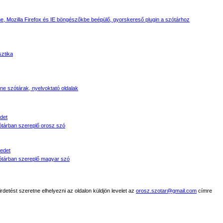
, Mozilla Firefox és IE böngészőkbe beépülő, gyorskereső plugin a szótárhoz
sztika
line szótárak, nyelvoktató oldalak
det
tárban szereplő orosz szó
edet
tárban szereplő magyar szó
detést szeretne elhelyezni az oldalon küldjön levelet az
orosz.szotar@gmail.com
címre