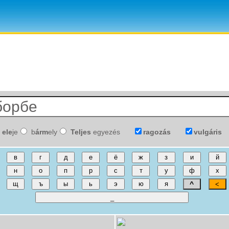
ele
je
b
árm
ely
Teljes
egyezés
ragozás
vulgáris