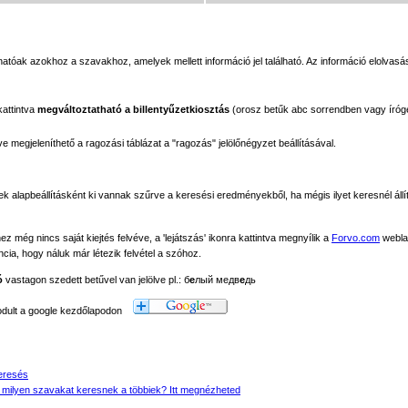
tóak azokhoz a szavakhoz, amelyek mellett információ jel található. Az információ elolvasás
kattintva
megváltoztatható a billentyűzetkiosztás
(orosz betűk abc sorrendben vagy íróg
megjeleníthető a ragozási táblázat a "ragozás" jelölőnégyzet beállításával.
ek alapbeállításként ki vannak szűrve a keresési eredményekből, ha mégis ilyet keresnél állít
még nincs saját kiejtés felvéve, a 'lejátszás' ikonra kattintva megnyílik a
Forvo.com
webla
ancia, hogy náluk már létezik felvétel a szóhoz.
ó
vastagon szedett betűvel van jelölve pl.: б
е
лый медв
е
дь
modult a google kezdőlapodon
eresés
 milyen szavakat keresnek a többiek? Itt megnézheted