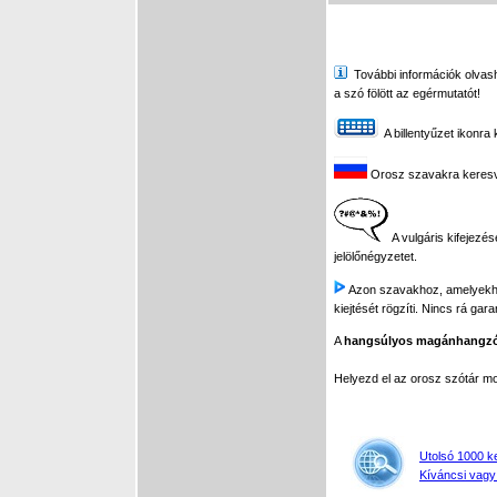
További információk olvasha
a szó fölött az egérmutatót!
A billentyűzet ikonra 
Orosz szavakra keresve 
A vulgáris kifejezés
jelölőnégyzetet.
Azon szavakhoz, amelyekhez 
kiejtését rögzíti. Nincs rá gar
A
hangsúlyos magánhangz
Helyezd el az orosz szótár 
Utolsó 1000 k
Kíváncsi vagy