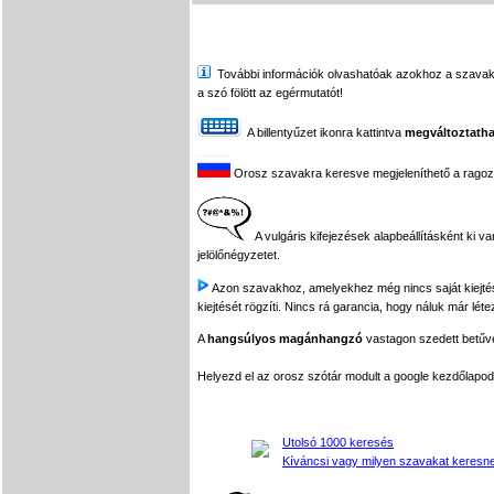
További információk olvashatóak azokhoz a szavakhoz,
a szó fölött az egérmutatót!
A billentyűzet ikonra kattintva
megváltoztatha
Orosz szavakra keresve megjeleníthető a ragozási
A vulgáris kifejezések alapbeállításként ki v
jelölőnégyzetet.
Azon szavakhoz, amelyekhez még nincs saját kiejtés f
kiejtését rögzíti. Nincs rá garancia, hogy náluk már léte
A
hangsúlyos magánhangzó
vastagon szedett betűvel
Helyezd el az orosz szótár modult a google kezdőla
Utolsó 1000 keresés
Kíváncsi vagy milyen szavakat keresne