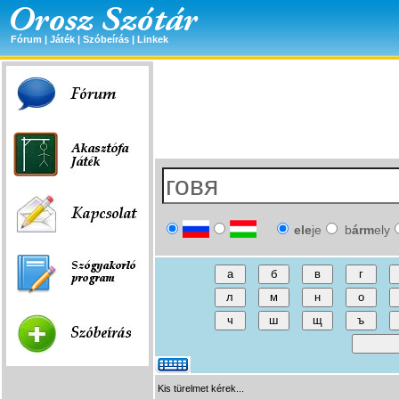
Fórum
|
Játék
|
Szóbeírás
|
Linkek
ele
je
b
árm
ely
Kis türelmet kérek...