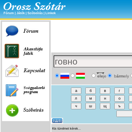
Fórum
|
Játék
|
Szóbeírás
|
Linkek
ele
je
b
árm
ely
Kis türelmet kérek...