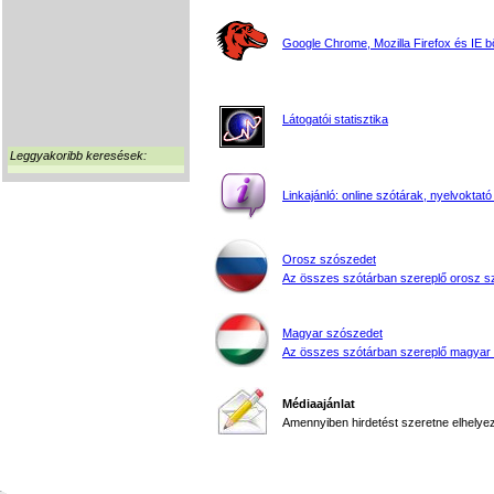
Google Chrome, Mozilla Firefox és IE 
Látogatói statisztika
Leggyakoribb keresések:
Linkajánló: online szótárak, nyelvoktató
Orosz szószedet
Az összes szótárban szereplő orosz s
Magyar szószedet
Az összes szótárban szereplő magyar
Médiaajánlat
Amennyiben hirdetést szeretne elhelyezn