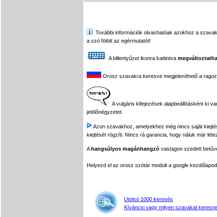
További információk olvashatóak azokhoz a szavakhoz,
a szó fölött az egérmutatót!
A billentyűzet ikonra kattintva
megváltoztatha
Orosz szavakra keresve megjeleníthető a ragozási
A vulgáris kifejezések alapbeállításként ki v
jelölőnégyzetet.
Azon szavakhoz, amelyekhez még nincs saját kiejtés f
kiejtését rögzíti. Nincs rá garancia, hogy náluk már léte
A
hangsúlyos magánhangzó
vastagon szedett betűvel
Helyezd el az orosz szótár modult a google kezdőla
Utolsó 1000 keresés
Kíváncsi vagy milyen szavakat keresne