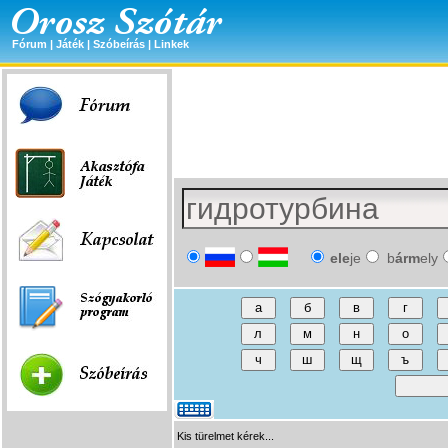
Fórum
|
Játék
|
Szóbeírás
|
Linkek
ele
je
b
árm
ely
Kis türelmet kérek...