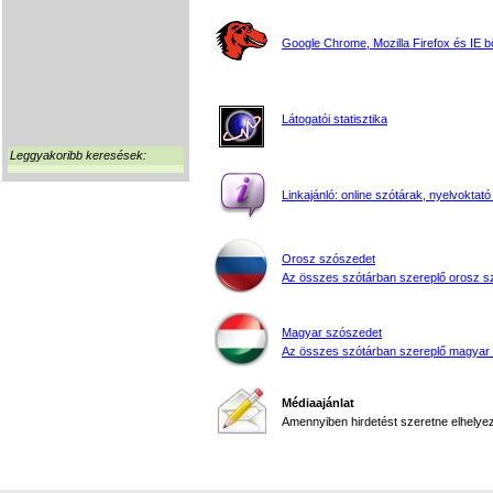
Google Chrome, Mozilla Firefox és IE 
Látogatói statisztika
Leggyakoribb keresések:
Linkajánló: online szótárak, nyelvoktató
Orosz szószedet
Az összes szótárban szereplő orosz s
Magyar szószedet
Az összes szótárban szereplő magyar
Médiaajánlat
Amennyiben hirdetést szeretne elhelyezn