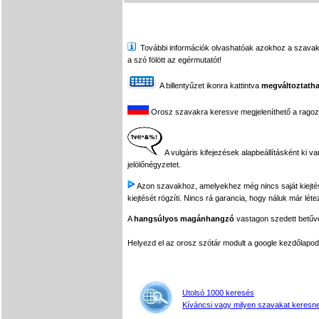
További információk olvashatóak azokhoz a szavakhoz,
a szó fölött az egérmutatót!
A billentyűzet ikonra kattintva
megváltoztatha
Orosz szavakra keresve megjeleníthető a ragozási
A vulgáris kifejezések alapbeállításként ki v
jelölőnégyzetet.
Azon szavakhoz, amelyekhez még nincs saját kiejtés f
kiejtését rögzíti. Nincs rá garancia, hogy náluk már léte
A
hangsúlyos magánhangzó
vastagon szedett betűvel
Helyezd el az orosz szótár modult a google kezdőla
Utolsó 1000 keresés
Kíváncsi vagy milyen szavakat keresne