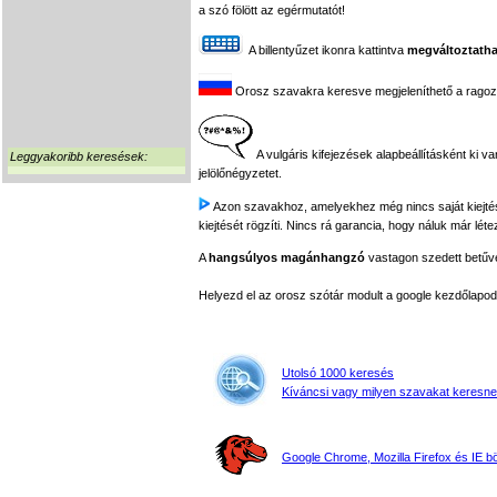
a szó fölött az egérmutatót!
A billentyűzet ikonra kattintva
megváltoztatha
Orosz szavakra keresve megjeleníthető a ragozási
A vulgáris kifejezések alapbeállításként ki v
Leggyakoribb keresések:
jelölőnégyzetet.
Azon szavakhoz, amelyekhez még nincs saját kiejtés f
kiejtését rögzíti. Nincs rá garancia, hogy náluk már léte
A
hangsúlyos magánhangzó
vastagon szedett betűvel
Helyezd el az orosz szótár modult a google kezdőla
Utolsó 1000 keresés
Kíváncsi vagy milyen szavakat keresne
Google Chrome, Mozilla Firefox és IE 