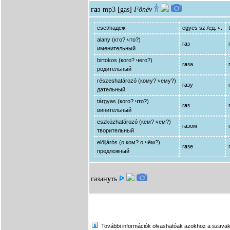
г
а
з
mp3
[gas]
Főnév
eset/падеж
egyes sz./ед. ч.
alany (кто? что?)
г
а
з
именительный
birtokos (кого? чего?)
г
а
за
родительный
részeshatározó (кому? чему?)
г
а
зу
дательный
tárgyas (кого? что?)
г
а
з
винительный
eszközhatározó (кем? чем?)
г
а
зом
творительный
elöljárós (о ком? о чём?)
г
а
зе
предложный
газан
у
ть
További információk olvashatóak azokhoz a szavakhoz,