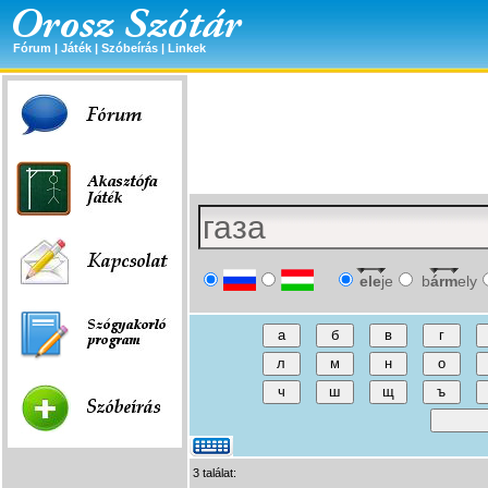
Fórum
|
Játék
|
Szóbeírás
|
Linkek
ele
je
b
árm
ely
3 találat: