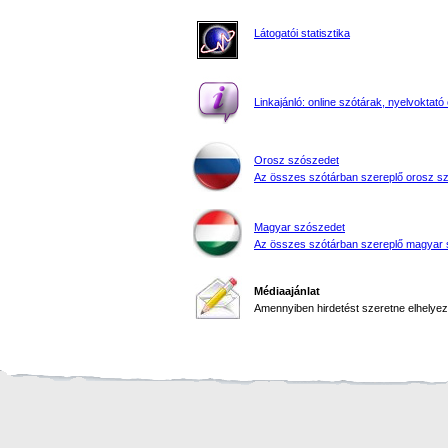
Látogatói statisztika
Linkajánló: online szótárak, nyelvoktató 
Orosz szószedet
Az összes szótárban szereplő orosz s
Magyar szószedet
Az összes szótárban szereplő magyar 
Médiaajánlat
Amennyiben hirdetést szeretne elhelyezn