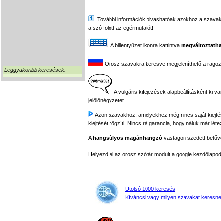
További információk olvashatóak azokhoz a szavakhoz,
a szó fölött az egérmutatót!
A billentyűzet ikonra kattintva
megváltoztatha
Orosz szavakra keresve megjeleníthető a ragozási
Leggyakoribb keresések:
A vulgáris kifejezések alapbeállításként ki v
jelölőnégyzetet.
Azon szavakhoz, amelyekhez még nincs saját kiejtés f
kiejtését rögzíti. Nincs rá garancia, hogy náluk már léte
A
hangsúlyos magánhangzó
vastagon szedett betűvel
Helyezd el az orosz szótár modult a google kezdőla
Utolsó 1000 keresés
Kíváncsi vagy milyen szavakat keresne