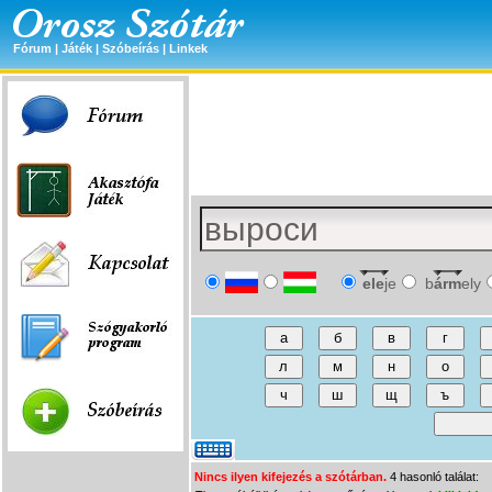
Fórum
|
Játék
|
Szóbeírás
|
Linkek
ele
je
b
árm
ely
Nincs ilyen kifejezés a szótárban.
4 hasonló találat: