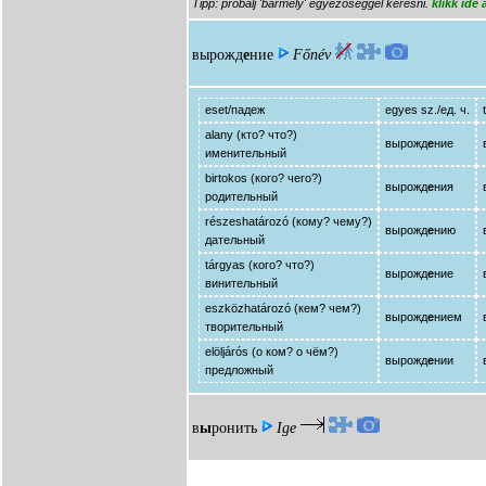
Tipp: próbálj 'bármely' egyezőséggel keresni.
klikk ide
вырожд
е
ние
Főnév
eset/падеж
egyes sz./ед. ч.
alany (кто? что?)
вырожд
е
ние
именительный
birtokos (кого? чего?)
вырожд
е
ния
родительный
részeshatározó (кому? чему?)
вырожд
е
нию
дательный
tárgyas (кого? что?)
вырожд
е
ние
винительный
eszközhatározó (кем? чем?)
вырожд
е
нием
творительный
elöljárós (о ком? о чём?)
вырожд
е
нии
предложный
в
ы
ронить
Ige