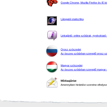
Google Chrome, Mozilla Firefox és IE 
Látogatói statisztika
Linkajánló: online szótárak, nyelvoktató 
Orosz szószedet
Az összes szótárban szereplő orosz s
Magyar szószedet
Az összes szótárban szereplő magyar 
Médiaajánlat
Amennyiben hirdetést szeretne elhelyezn