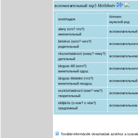
вспомог
а
тельный
mp3
Melléknév
hímnem
eset/падеж
мужской род
alany (кто? что?)
вспомог
а
тельный
именительный
birtokos (кого? чего?)
вспомог
а
тельного
родительный
részeshatározó (кому? чему?)
вспомог
а
тельном
дательный
tárgyas élő (кого?)
вспомог
а
тельного
винительный одуш.
tárgyas élettelen (что?)
вспомог
а
тельный
винительный неодуш.
eszközhatározó (кем? чем?)
вспомог
а
тельным
творительный
elöljárós (о ком? о чём?)
вспомог
а
тельном
предложный
További információk olvashatóak azokhoz a szavakhoz,