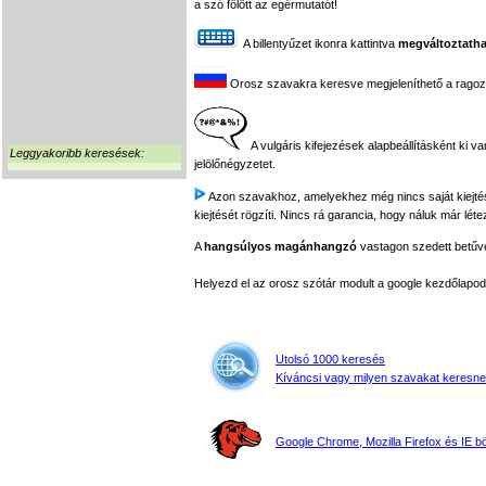
a szó fölött az egérmutatót!
A billentyűzet ikonra kattintva
megváltoztatha
Orosz szavakra keresve megjeleníthető a ragozási
A vulgáris kifejezések alapbeállításként ki v
Leggyakoribb keresések:
jelölőnégyzetet.
Azon szavakhoz, amelyekhez még nincs saját kiejtés f
kiejtését rögzíti. Nincs rá garancia, hogy náluk már léte
A
hangsúlyos magánhangzó
vastagon szedett betűvel
Helyezd el az orosz szótár modult a google kezdőla
Utolsó 1000 keresés
Kíváncsi vagy milyen szavakat keresne
Google Chrome, Mozilla Firefox és IE 