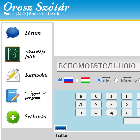
Fórum
|
Játék
|
Szóbeírás
|
Linkek
ele
je
b
árm
ely
1 találat: