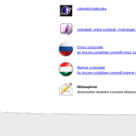
Látogatói statisztika
Linkajánló: online szótárak, nyelvoktató 
Orosz szószedet
Az összes szótárban szereplő orosz s
Magyar szószedet
Az összes szótárban szereplő magyar 
Médiaajánlat
Amennyiben hirdetést szeretne elhelyezn