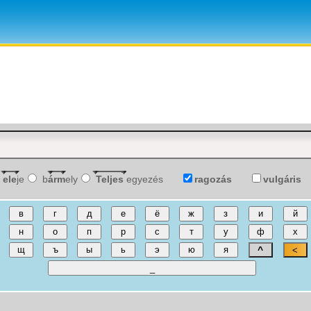
ele
je
b
árm
ely
Teljes
egyezés
ragozás
vulgáris