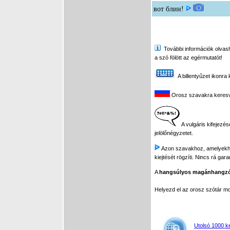
вот блин!
További információk olvasha
a szó fölött az egérmutatót!
A billentyűzet ikonra 
Orosz szavakra keresve 
A vulgáris kifejezés
jelölőnégyzetet.
Azon szavakhoz, amelyekhez 
kiejtését rögzíti. Nincs rá gar
A
hangsúlyos magánhangz
Helyezd el az orosz szótár 
Utolsó 1000 k