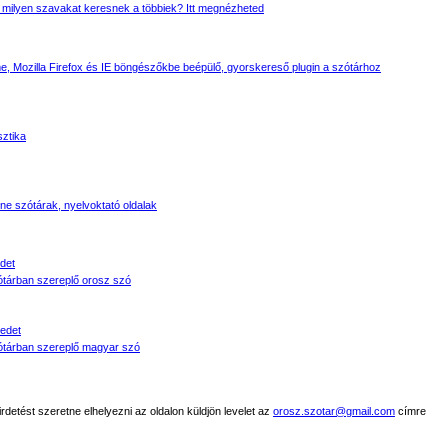
 milyen szavakat keresnek a többiek? Itt megnézheted
, Mozilla Firefox és IE böngészőkbe beépülő, gyorskereső plugin a szótárhoz
sztika
line szótárak, nyelvoktató oldalak
det
tárban szereplő orosz szó
edet
tárban szereplő magyar szó
detést szeretne elhelyezni az oldalon küldjön levelet az
orosz.szotar@gmail.com
címre