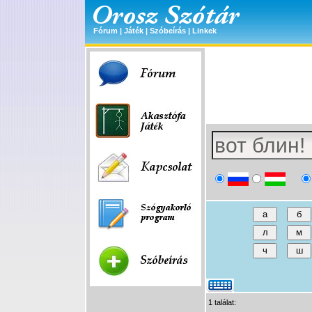
Fórum
|
Játék
|
Szóbeírás
|
Linkek
1 találat: