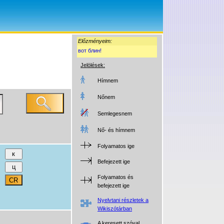
Előzményeim:
вот блин!
Jelölések:
Hímnem
Nőnem
Semlegesnem
Nő- és hímnem
Folyamatos ige
Befejezett ige
Folyamatos és
befejezett ige
Nyelvtani részletek a
Wikiszótárban
A keresett szóval