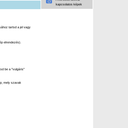
kapcsolatos képek
ához tartsd a jel vagy
ép elrendezés).
sd be a "vulgáris"
p, mely szavak