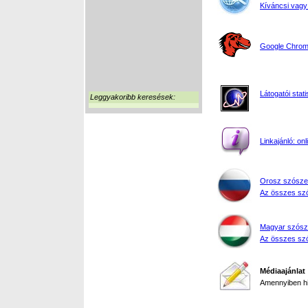
Kíváncsi vagy
Google Chrome
Látogatói stati
Leggyakoribb keresések:
Linkajánló: on
Orosz szósze
Az összes szó
Magyar szósz
Az összes szó
Médiaajánlat
Amennyiben hir