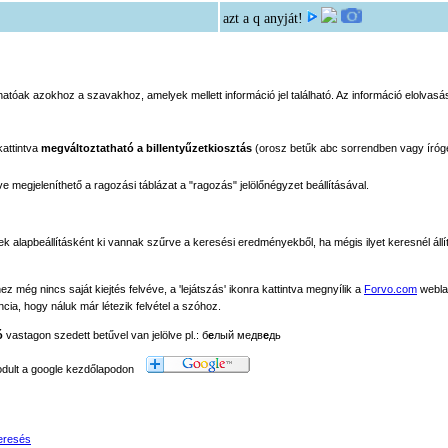
azt a q anyját!
tóak azokhoz a szavakhoz, amelyek mellett információ jel található. Az információ elolvasás
kattintva
megváltoztatható a billentyűzetkiosztás
(orosz betűk abc sorrendben vagy íróg
megjeleníthető a ragozási táblázat a "ragozás" jelölőnégyzet beállításával.
ek alapbeállításként ki vannak szűrve a keresési eredményekből, ha mégis ilyet keresnél állít
még nincs saját kiejtés felvéve, a 'lejátszás' ikonra kattintva megnyílik a
Forvo.com
webla
ancia, hogy náluk már létezik felvétel a szóhoz.
ó
vastagon szedett betűvel van jelölve pl.: б
е
лый медв
е
дь
modult a google kezdőlapodon
eresés