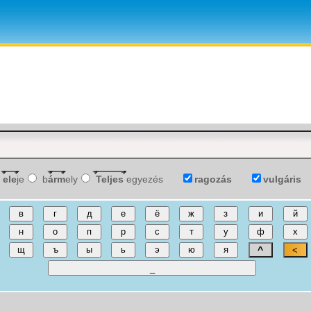
ele
je
b
árm
ely
Teljes
egyezés
ragozás
vulgáris