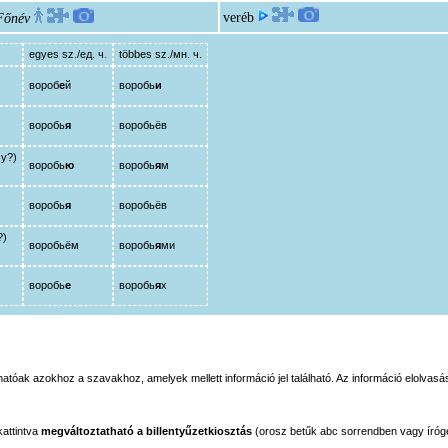
veréb
Főnév
egyes sz./ед. ч.
többes sz./мн. ч.
вороб
е
й
воробь
и
воробь
я
воробьёв
му?)
воробь
ю
воробь
я
м
воробь
я
воробьёв
?)
воробьём
воробь
я
ми
воробь
е
воробь
я
х
tóak azokhoz a szavakhoz, amelyek mellett információ jel található. Az információ elolvasás
kattintva
megváltoztatható a billentyűzetkiosztás
(orosz betűk abc sorrendben vagy íróg