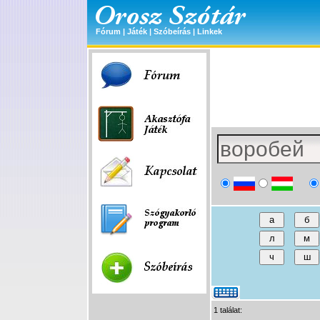
Fórum
|
Játék
|
Szóbeírás
|
Linkek
1 találat: