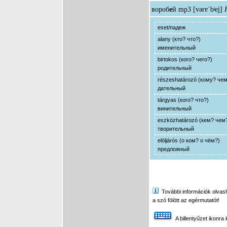
вороб
е
й
mp3
[vərɐˈbʲej]
eset/падеж
alany (кто? что?)
именительный
birtokos (кого? чего?)
родительный
részeshatározó (кому? че
дательный
tárgyas (кого? что?)
винительный
eszközhatározó (кем? чем
творительный
elöljárós (о ком? о чём?)
предложный
További információk olvasha
a szó fölött az egérmutatót!
A billentyűzet ikonra 