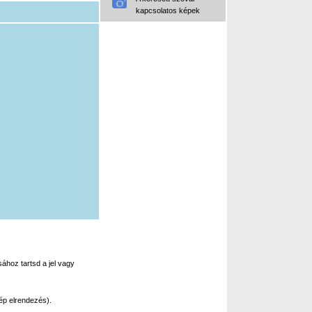
kapcsolatos képek
ához tartsd a jel vagy
ép elrendezés).