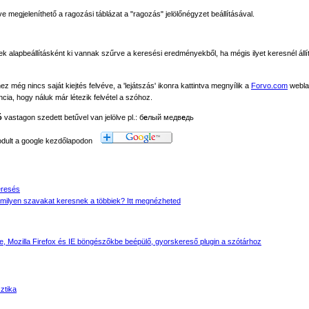
megjeleníthető a ragozási táblázat a "ragozás" jelölőnégyzet beállításával.
ek alapbeállításként ki vannak szűrve a keresési eredményekből, ha mégis ilyet keresnél állít
még nincs saját kiejtés felvéve, a 'lejátszás' ikonra kattintva megnyílik a
Forvo.com
webla
ancia, hogy náluk már létezik felvétel a szóhoz.
ó
vastagon szedett betűvel van jelölve pl.: б
е
лый медв
е
дь
modult a google kezdőlapodon
eresés
milyen szavakat keresnek a többiek? Itt megnézheted
 Mozilla Firefox és IE böngészőkbe beépülő, gyorskereső plugin a szótárhoz
sztika