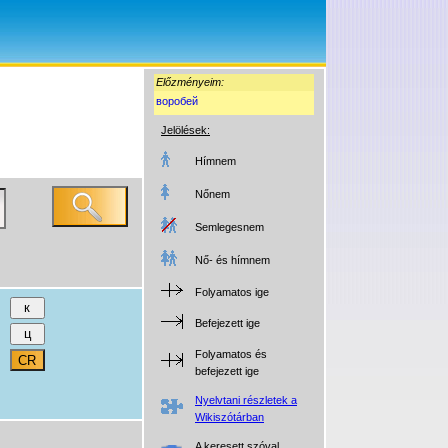
Előzményeim:
воробей
Jelölések:
Hímnem
Nőnem
Semlegesnem
Nő- és hímnem
Folyamatos ige
Befejezett ige
Folyamatos és
befejezett ige
Nyelvtani részletek a
Wikiszótárban
A keresett szóval