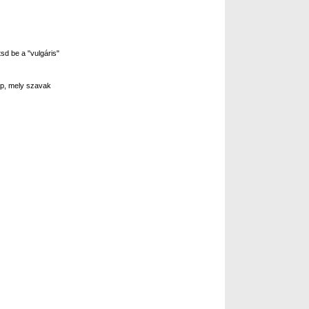
sd be a "vulgáris"
p, mely szavak