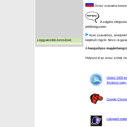
Orosz szavakra keresve 
A vulgáris kifejezés
jelölőnégyzetet.
Azon szavakhoz, amelyekhez 
Leggyakoribb keresések:
kiejtését rögzíti. Nincs rá gar
A
hangsúlyos magánhangz
Helyezd el az orosz szótár 
Utolsó 1000 k
Kíváncsi vagy 
Google Chrome,
Látogatói stati