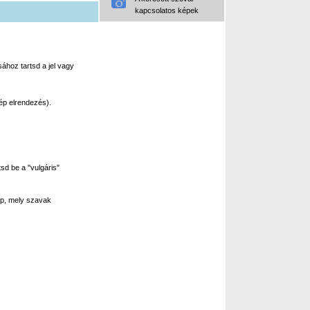
kapcsolatos képek
ához tartsd a jel vagy
ép elrendezés).
sd be a "vulgáris"
p, mely szavak