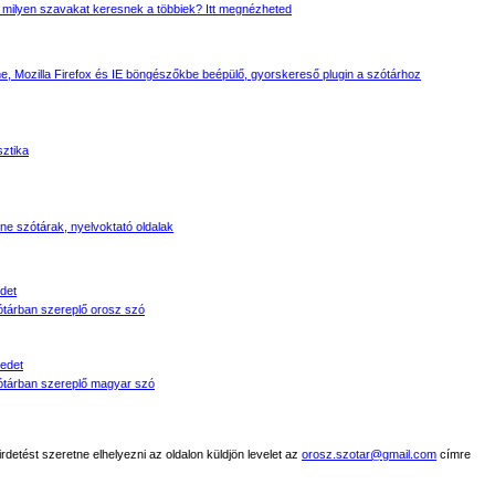
 milyen szavakat keresnek a többiek? Itt megnézheted
, Mozilla Firefox és IE böngészőkbe beépülő, gyorskereső plugin a szótárhoz
sztika
line szótárak, nyelvoktató oldalak
det
tárban szereplő orosz szó
edet
tárban szereplő magyar szó
detést szeretne elhelyezni az oldalon küldjön levelet az
orosz.szotar@gmail.com
címre