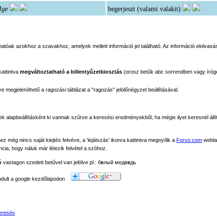
Ige
begerjeszt (valami valakit)
tóak azokhoz a szavakhoz, amelyek mellett információ jel található. Az információ elolvasás
kattintva
megváltoztatható a billentyűzetkiosztás
(orosz betűk abc sorrendben vagy íróg
megjeleníthető a ragozási táblázat a "ragozás" jelölőnégyzet beállításával.
ek alapbeállításként ki vannak szűrve a keresési eredményekből, ha mégis ilyet keresnél állít
még nincs saját kiejtés felvéve, a 'lejátszás' ikonra kattintva megnyílik a
Forvo.com
webla
ancia, hogy náluk már létezik felvétel a szóhoz.
ó
vastagon szedett betűvel van jelölve pl.: б
е
лый медв
е
дь
modult a google kezdőlapodon
eresés