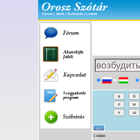
Fórum
|
Játék
|
Szóbeírás
|
Linkek
1 találat: