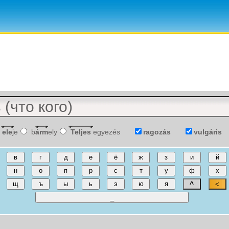
ele
je
b
árm
ely
Teljes
egyezés
ragozás
vulgáris