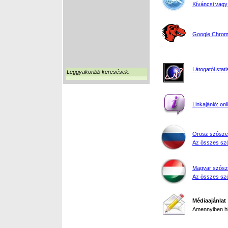
Kíváncsi vagy
Google Chrome
Látogatói stati
Leggyakoribb keresések:
Linkajánló: on
Orosz szósze
Az összes szó
Magyar szósz
Az összes szó
Médiaajánlat
Amennyiben hir