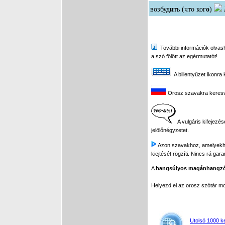
возбуд
и
ть (что ког
о
)
További információk olvasha
a szó fölött az egérmutatót!
A billentyűzet ikonra 
Orosz szavakra keresve 
A vulgáris kifejezés
jelölőnégyzetet.
Azon szavakhoz, amelyekhez 
kiejtését rögzíti. Nincs rá gar
A
hangsúlyos magánhangz
Helyezd el az orosz szótár 
Utolsó 1000 k