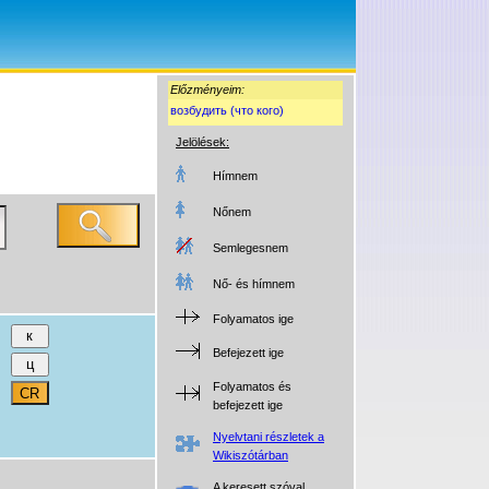
Előzményeim:
возбудить (что кого)
Jelölések:
Hímnem
Nőnem
Semlegesnem
Nő- és hímnem
Folyamatos ige
Befejezett ige
Folyamatos és
befejezett ige
Nyelvtani részletek a
Wikiszótárban
A keresett szóval