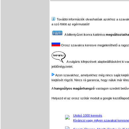
További információk olvashatóak azokhoz a szavakhoz,
a szó fölött az egérmutatót!
A billentyűzet ikonra kattintva
megváltoztatha
Orosz szavakra keresve megjeleníthető a ragozási
A vulgáris kifejezések alapbeállításként ki v
jelölőnégyzetet.
Azon szavakhoz, amelyekhez még nincs saját kiejtés f
kiejtését rögzíti. Nincs rá garancia, hogy náluk már léte
A
hangsúlyos magánhangzó
vastagon szedett betűvel
Helyezd el az orosz szótár modult a google kezdőla
Utolsó 1000 keresés
Kíváncsi vagy milyen szavakat keresne