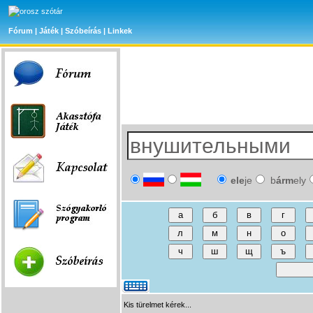
Fórum
|
Játék
|
Szóbeírás
|
Linkek
ele
je
b
árm
ely
Kis türelmet kérek...