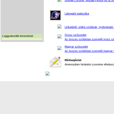
Google Chrome, Mozilla Firefox és IE 
Látogatói statisztika
Linkajánló: online szótárak, nyelvoktató 
Orosz szószedet
Leggyakoribb keresések:
Az összes szótárban szereplő orosz s
Magyar szószedet
Az összes szótárban szereplő magyar 
Médiaajánlat
Amennyiben hirdetést szeretne elhelyezn