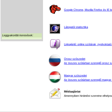
Google Chrome, Mozilla Firefox és IE 
Látogatói statisztika
Leggyakoribb keresések:
Linkajánló: online szótárak, nyelvoktató
Orosz szószedet
Az összes szótárban szereplő orosz s
Magyar szószedet
Az összes szótárban szereplő magyar
Médiaajánlat
Amennyiben hirdetést szeretne elhelyezn