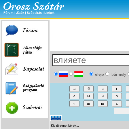
Fórum
|
Játék
|
Szóbeírás
|
Linkek
ele
je
b
árm
ely
Kis türelmet kérek...