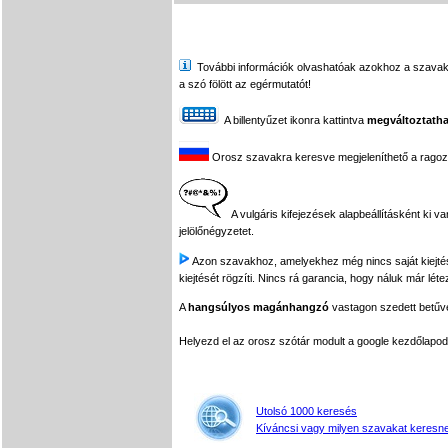
További információk olvashatóak azokhoz a szavakhoz,
a szó fölött az egérmutatót!
A billentyűzet ikonra kattintva
megváltoztatha
Orosz szavakra keresve megjeleníthető a ragozási
A vulgáris kifejezések alapbeállításként ki v
jelölőnégyzetet.
Azon szavakhoz, amelyekhez még nincs saját kiejtés f
kiejtését rögzíti. Nincs rá garancia, hogy náluk már léte
A
hangsúlyos magánhangzó
vastagon szedett betűvel
Helyezd el az orosz szótár modult a google kezdőla
Utolsó 1000 keresés
Kíváncsi vagy milyen szavakat keresne