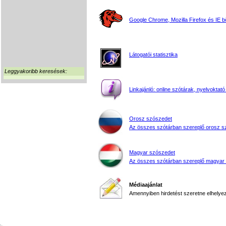
Google Chrome, Mozilla Firefox és IE 
Látogatói statisztika
Leggyakoribb keresések:
Linkajánló: online szótárak, nyelvoktató
Orosz szószedet
Az összes szótárban szereplő orosz s
Magyar szószedet
Az összes szótárban szereplő magyar
Médiaajánlat
Amennyiben hirdetést szeretne elhelyezn