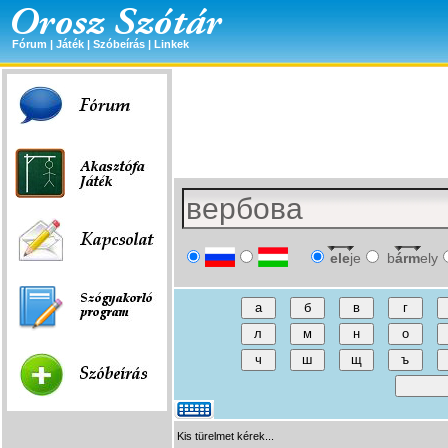
Fórum
|
Játék
|
Szóbeírás
|
Linkek
ele
je
b
árm
ely
Kis türelmet kérek...