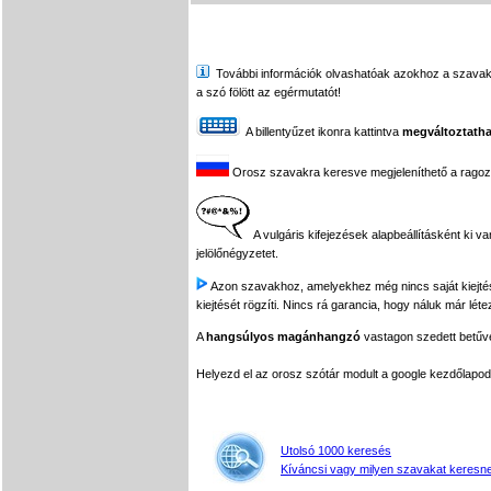
További információk olvashatóak azokhoz a szavakhoz,
a szó fölött az egérmutatót!
A billentyűzet ikonra kattintva
megváltoztatha
Orosz szavakra keresve megjeleníthető a ragozási
A vulgáris kifejezések alapbeállításként ki v
jelölőnégyzetet.
Azon szavakhoz, amelyekhez még nincs saját kiejtés f
kiejtését rögzíti. Nincs rá garancia, hogy náluk már léte
A
hangsúlyos magánhangzó
vastagon szedett betűvel
Helyezd el az orosz szótár modult a google kezdőla
Utolsó 1000 keresés
Kíváncsi vagy milyen szavakat keresne