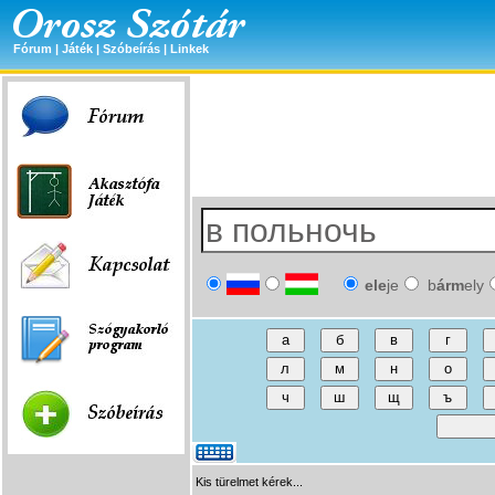
Fórum
|
Játék
|
Szóbeírás
|
Linkek
ele
je
b
árm
ely
Kis türelmet kérek...