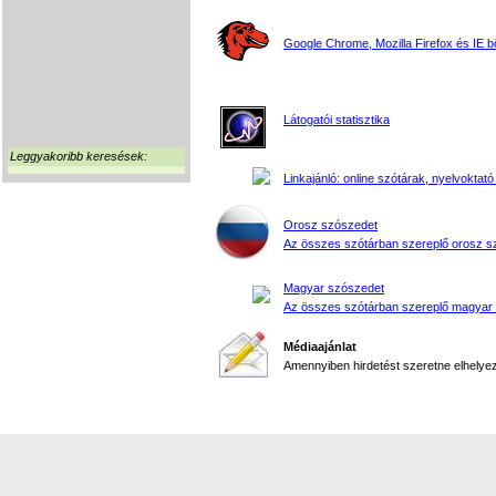
Google Chrome, Mozilla Firefox és IE 
Látogatói statisztika
Leggyakoribb keresések:
Linkajánló: online szótárak, nyelvoktató
Orosz szószedet
Az összes szótárban szereplő orosz s
Magyar szószedet
Az összes szótárban szereplő magyar
Médiaajánlat
Amennyiben hirdetést szeretne elhelyezn