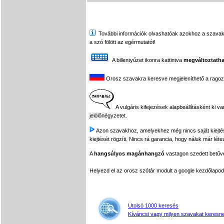
További információk olvashatóak azokhoz a szavakhoz,
a szó fölött az egérmutatót!
A billentyűzet ikonra kattintva
megváltoztatha
Orosz szavakra keresve megjeleníthető a ragozási
A vulgáris kifejezések alapbeállításként ki v
jelölőnégyzetet.
Azon szavakhoz, amelyekhez még nincs saját kiejtés f
kiejtését rögzíti. Nincs rá garancia, hogy náluk már léte
A
hangsúlyos magánhangzó
vastagon szedett betűvel
Helyezd el az orosz szótár modult a google kezdőla
Utolsó 1000 keresés
Kíváncsi vagy milyen szavakat keresne