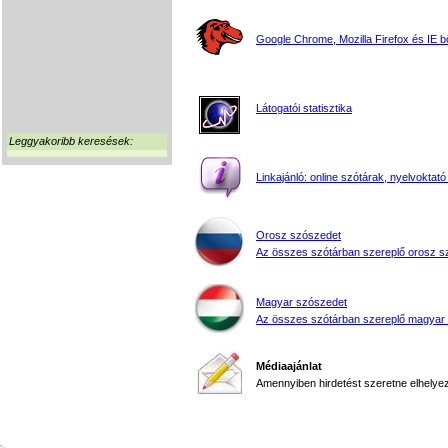
Google Chrome, Mozilla Firefox és IE 
Látogatói statisztika
Leggyakoribb keresések:
Linkajánló: online szótárak, nyelvoktató
Orosz szószedet
Az összes szótárban szereplő orosz s
Magyar szószedet
Az összes szótárban szereplő magyar
Médiaajánlat
Amennyiben hirdetést szeretne elhelyezn