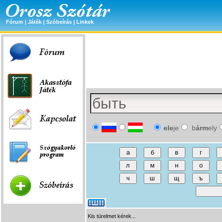
Fórum
|
Játék
|
Szóbeírás
|
Linkek
ele
je
b
árm
ely
Kis türelmet kérek...