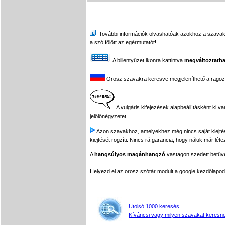
További információk olvashatóak azokhoz a szavakhoz,
a szó fölött az egérmutatót!
A billentyűzet ikonra kattintva
megváltoztatha
Orosz szavakra keresve megjeleníthető a ragozási
A vulgáris kifejezések alapbeállításként ki v
jelölőnégyzetet.
Azon szavakhoz, amelyekhez még nincs saját kiejtés f
kiejtését rögzíti. Nincs rá garancia, hogy náluk már léte
A
hangsúlyos magánhangzó
vastagon szedett betűvel
Helyezd el az orosz szótár modult a google kezdőla
Utolsó 1000 keresés
Kíváncsi vagy milyen szavakat keresne