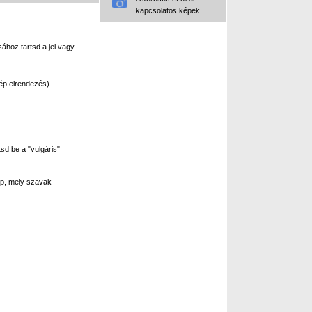
kapcsolatos képek
ához tartsd a jel vagy
ép elrendezés).
sd be a "vulgáris"
p, mely szavak