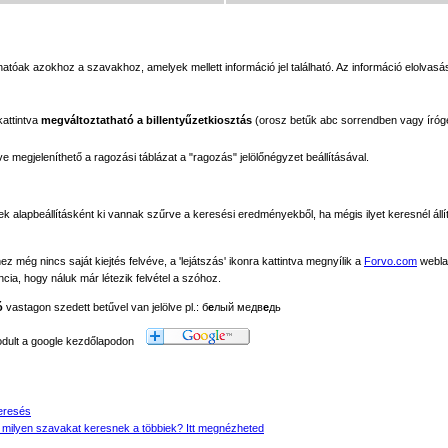
tóak azokhoz a szavakhoz, amelyek mellett információ jel található. Az információ elolvasás
kattintva
megváltoztatható a billentyűzetkiosztás
(orosz betűk abc sorrendben vagy íróg
megjeleníthető a ragozási táblázat a "ragozás" jelölőnégyzet beállításával.
ek alapbeállításként ki vannak szűrve a keresési eredményekből, ha mégis ilyet keresnél állít
még nincs saját kiejtés felvéve, a 'lejátszás' ikonra kattintva megnyílik a
Forvo.com
webla
ancia, hogy náluk már létezik felvétel a szóhoz.
ó
vastagon szedett betűvel van jelölve pl.: б
е
лый медв
е
дь
modult a google kezdőlapodon
eresés
 milyen szavakat keresnek a többiek? Itt megnézheted