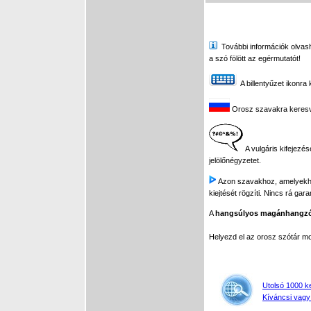
További információk olvasha
a szó fölött az egérmutatót!
A billentyűzet ikonra 
Orosz szavakra keresve 
A vulgáris kifejezés
jelölőnégyzetet.
Azon szavakhoz, amelyekhez 
kiejtését rögzíti. Nincs rá gar
A
hangsúlyos magánhangz
Helyezd el az orosz szótár 
Utolsó 1000 k
Kíváncsi vagy