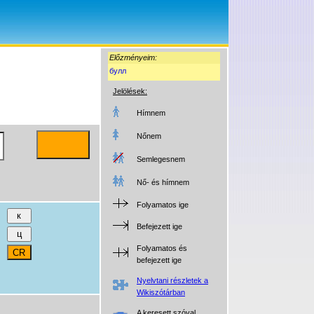
Előzményeim:
булл
Jelölések:
Hímnem
Nőnem
Semlegesnem
Nő- és hímnem
Folyamatos ige
Befejezett ige
Folyamatos és
befejezett ige
Nyelvtani részletek a
Wikiszótárban
A keresett szóval