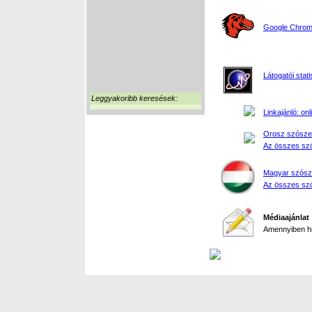
Google Chrome
Látogatói stati
Leggyakoribb keresések:
Linkajánló: on
Orosz szósze
Az összes szó
Magyar szósz
Az összes szó
Médiaajánlat
Amennyiben hir