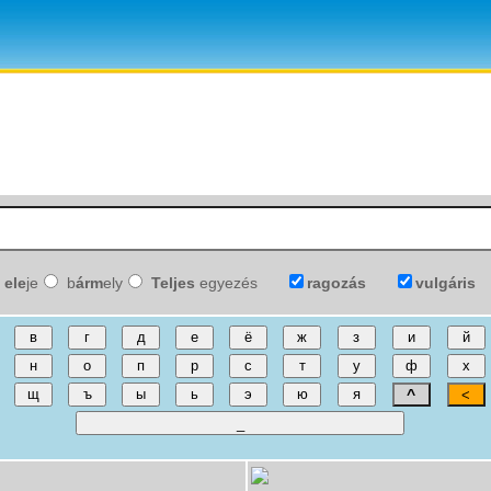
ele
je
b
árm
ely
Teljes
egyezés
ragozás
vulgáris