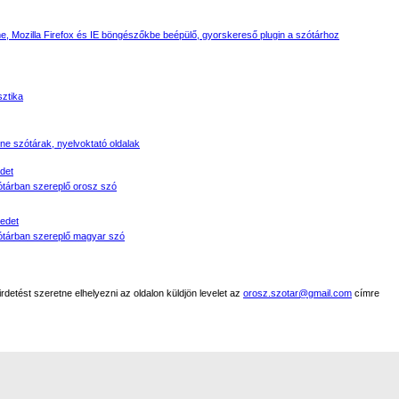
, Mozilla Firefox és IE böngészőkbe beépülő, gyorskereső plugin a szótárhoz
sztika
line szótárak, nyelvoktató oldalak
det
tárban szereplő orosz szó
edet
tárban szereplő magyar szó
detést szeretne elhelyezni az oldalon küldjön levelet az
orosz.szotar@gmail.com
címre