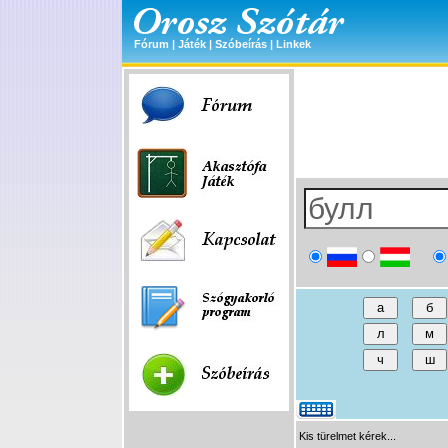
Fórum
|
Játék
|
Szóbeírás
|
Linkek
Kis türelmet kérek...