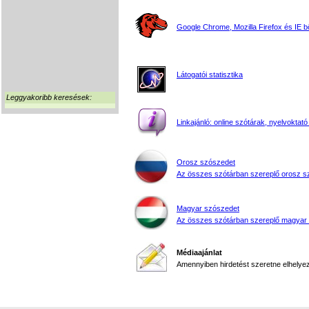
Google Chrome, Mozilla Firefox és IE 
Látogatói statisztika
Leggyakoribb keresések:
Linkajánló: online szótárak, nyelvoktató
Orosz szószedet
Az összes szótárban szereplő orosz s
Magyar szószedet
Az összes szótárban szereplő magyar
Médiaajánlat
Amennyiben hirdetést szeretne elhelyezn