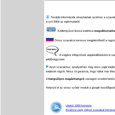
További információk olvashatóak azokhoz a szavakhoz,
a szó fölött az egérmutatót!
A billentyűzet ikonra kattintva
megváltoztatha
Orosz szavakra keresve megjeleníthető a ragozási
A vulgáris kifejezések alapbeállításként ki v
jelölőnégyzetet.
Azon szavakhoz, amelyekhez még nincs saját kiejtés f
kiejtését rögzíti. Nincs rá garancia, hogy náluk már léte
A
hangsúlyos magánhangzó
vastagon szedett betűvel
Helyezd el az orosz szótár modult a google kezdőla
Utolsó 1000 keresés
Kíváncsi vagy milyen szavakat keresne