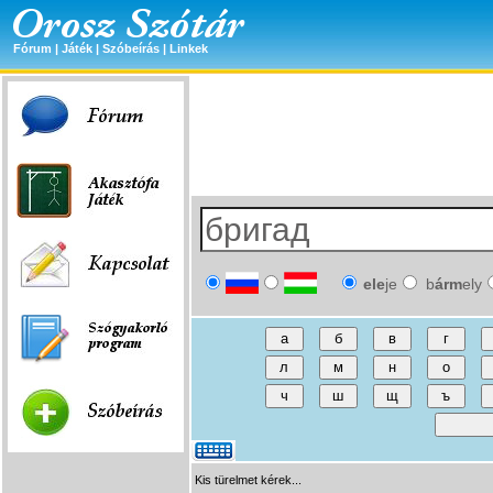
Fórum
|
Játék
|
Szóbeírás
|
Linkek
ele
je
b
árm
ely
Kis türelmet kérek...