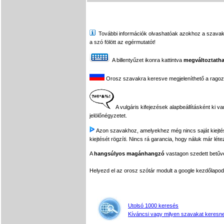
További információk olvashatóak azokhoz a szavakhoz,
a szó fölött az egérmutatót!
A billentyűzet ikonra kattintva
megváltoztatha
Orosz szavakra keresve megjeleníthető a ragozási
A vulgáris kifejezések alapbeállításként ki v
jelölőnégyzetet.
Azon szavakhoz, amelyekhez még nincs saját kiejtés f
kiejtését rögzíti. Nincs rá garancia, hogy náluk már léte
A
hangsúlyos magánhangzó
vastagon szedett betűvel
Helyezd el az orosz szótár modult a google kezdőla
Utolsó 1000 keresés
Kíváncsi vagy milyen szavakat keresne