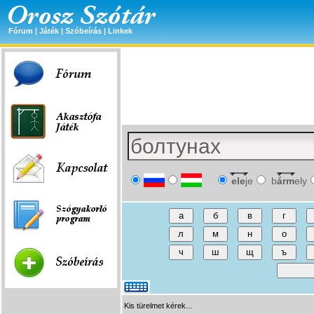
Fórum
|
Játék
|
Szóbeírás
|
Linkek
ele
je
b
árm
ely
Kis türelmet kérek...