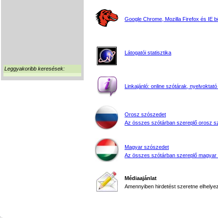
Google Chrome, Mozilla Firefox és IE 
Látogatói statisztika
Leggyakoribb keresések:
Linkajánló: online szótárak, nyelvoktató
Orosz szószedet
Az összes szótárban szereplő orosz s
Magyar szószedet
Az összes szótárban szereplő magyar
Médiaajánlat
Amennyiben hirdetést szeretne elhelyezn