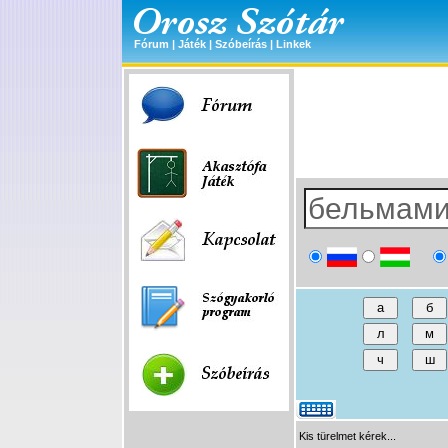
Fórum
|
Játék
|
Szóbeírás
|
Linkek
Kis türelmet kérek...