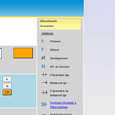
Előzményeim:
бельмами
Jelölések:
Hímnem
Nőnem
Semlegesnem
Nő- és hímnem
Folyamatos ige
Befejezett ige
Folyamatos és
befejezett ige
Nyelvtani részletek a
Wikiszótárban
A keresett szóval