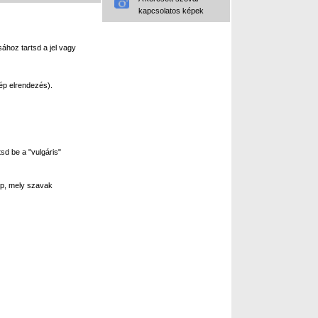
kapcsolatos képek
ához tartsd a jel vagy
ép elrendezés).
sd be a "vulgáris"
p, mely szavak