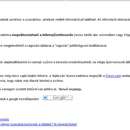
tóak azokhoz a szavakhoz, amelyek mellett információ jel található. Az információ elolvasás
kattintva
megváltoztatható a billentyűzetkiosztás
(orosz betűk abc sorrendben vagy íróg
megjeleníthető a ragozási táblázat a "ragozás" jelölőnégyzet beállításával.
ek alapbeállításként ki vannak szűrve a keresési eredményekből, ha mégis ilyet keresnél állít
még nincs saját kiejtés felvéve, a 'lejátszás' ikonra kattintva megnyílik a
Forvo.com
webla
ancia, hogy náluk már létezik felvétel a szóhoz.
ó
vastagon szedett betűvel van jelölve pl.: б
е
лый медв
е
дь
modult a google kezdőlapodon
eresés
 milyen szavakat keresnek a többiek? Itt megnézheted