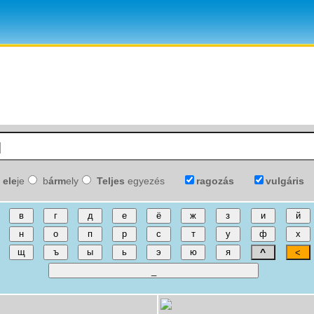
ele
je
b
árm
ely
Teljes
egyezés
ragozás
vulgáris