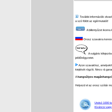
További információk olvasha
a szó fölött az egérmutatót!
A billentyűzet ikonra 
Orosz szavakra keresve 
A vulgáris kifejezés
jelölőnégyzetet.
Azon szavakhoz, amelyekhez 
kiejtését rögzíti. Nincs rá gar
A
hangsúlyos magánhangz
Helyezd el az orosz szótár 
Utolsó 1000 k
Kíváncsi vagy