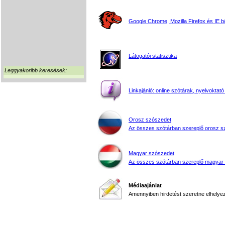
Google Chrome, Mozilla Firefox és IE 
Látogatói statisztika
Leggyakoribb keresések:
Linkajánló: online szótárak, nyelvoktató
Orosz szószedet
Az összes szótárban szereplő orosz s
Magyar szószedet
Az összes szótárban szereplő magyar
Médiaajánlat
Amennyiben hirdetést szeretne elhelyezn