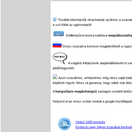
További információk olvashatóak azokhoz a szavakhoz,
a szó fölött az egérmutatót!
A billentyűzet ikonra kattintva
megváltoztatha
Orosz szavakra keresve megjeleníthető a ragozási
A vulgáris kifejezések alapbeállításként ki v
jelölőnégyzetet.
Azon szavakhoz, amelyekhez még nincs saját kiejtés 
kiejtését rögzíti. Nincs rá garancia, hogy náluk már léte
A
hangsúlyos magánhangzó
vastagon szedett betűvel
Helyezd el az orosz szótár modult a google kezdőla
Utolsó 1000 keresés
Kíváncsi vagy milyen szavakat keresne