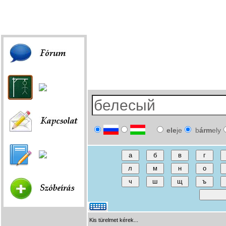
Fórum
|
Játék
|
Szóbeírás
|
Linkek
ele
je
b
árm
ely
Kis türelmet kérek...