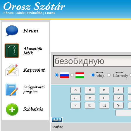
Fórum
|
Játék
|
Szóbeírás
|
Linkek
ele
je
b
árm
ely
3 találat: