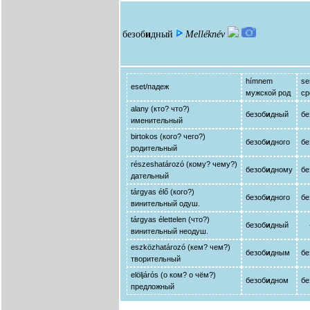
безоб
и
дный
Melléknév
hímnem
se
eset/падеж
мужской род
ср
alany (кто? что?)
безоб
и
дный
бе
именительный
birtokos (кого? чего?)
безоб
и
дного
бе
родительный
részeshatározó (кому? чему?)
безоб
и
дному
бе
дательный
tárgyas élő (кого?)
безоб
и
дного
бе
винительный одуш.
tárgyas élettelen (что?)
безоб
и
дный
- 
винительный неодуш.
eszközhatározó (кем? чем?)
безоб
и
дным
бе
творительный
elöljárós (о ком? о чём?)
безоб
и
дном
бе
предложный