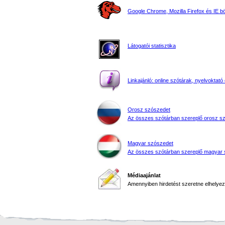
Google Chrome, Mozilla Firefox és IE 
Látogatói statisztika
Linkajánló: online szótárak, nyelvoktató 
Orosz szószedet
Az összes szótárban szereplő orosz s
Magyar szószedet
Az összes szótárban szereplő magyar 
Médiaajánlat
Amennyiben hirdetést szeretne elhelyezn