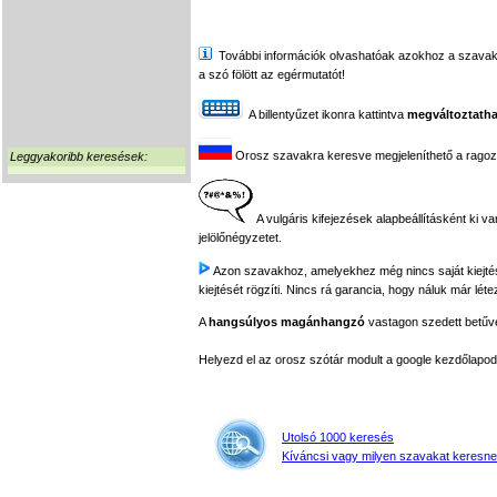
További információk olvashatóak azokhoz a szavakhoz,
a szó fölött az egérmutatót!
A billentyűzet ikonra kattintva
megváltoztatha
Orosz szavakra keresve megjeleníthető a ragozási
Leggyakoribb keresések:
A vulgáris kifejezések alapbeállításként ki v
jelölőnégyzetet.
Azon szavakhoz, amelyekhez még nincs saját kiejtés f
kiejtését rögzíti. Nincs rá garancia, hogy náluk már léte
A
hangsúlyos magánhangzó
vastagon szedett betűvel
Helyezd el az orosz szótár modult a google kezdőla
Utolsó 1000 keresés
Kíváncsi vagy milyen szavakat keresne