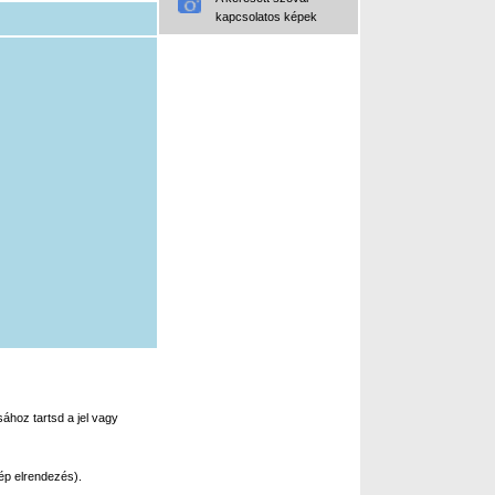
kapcsolatos képek
ához tartsd a jel vagy
ép elrendezés).