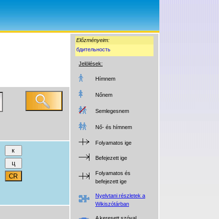
Előzményeim:
бдительность
Jelölések:
Hímnem
Nőnem
Semlegesnem
Nő- és hímnem
Folyamatos ige
Befejezett ige
Folyamatos és
befejezett ige
Nyelvtani részletek a
Wikiszótárban
A keresett szóval