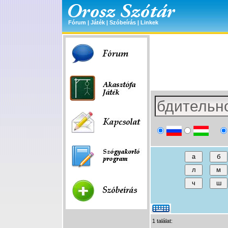
Fórum
|
Játék
|
Szóbeírás
|
Linkek
1 találat: