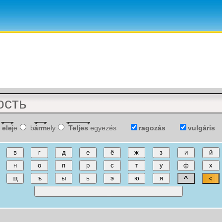
ele
je
b
árm
ely
Teljes
egyezés
ragozás
vulgáris