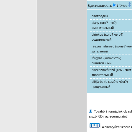
бд
и
тельность
Főnév
eset/падеж
alany (кто? что?)
именительный
birtokos (кого? чего?)
родительный
részeshatározó (кому? че
дательный
tárgyas (кого? что?)
винительный
eszközhatározó (кем? чем
творительный
elöljárós (о ком? о чём?)
предложный
További információk olvasha
a szó fölött az egérmutatót!
A billentyűzet ikonra 