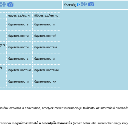
éberség
egyes sz./ед. ч.
többes sz./мн. ч.
бд
и
тельность
бд
и
тельности
бд
и
тельности
бд
и
тельностей
му?)
бд
и
тельности
бд
и
тельностям
бд
и
тельность
бд
и
тельности
?)
бд
и
тельностью
бд
и
тельностями
бд
и
тельности
бд
и
тельностях
tóak azokhoz a szavakhoz, amelyek mellett információ jel található. Az információ elolvasás
kattintva
megváltoztatható a billentyűzetkiosztás
(orosz betűk abc sorrendben vagy íróg