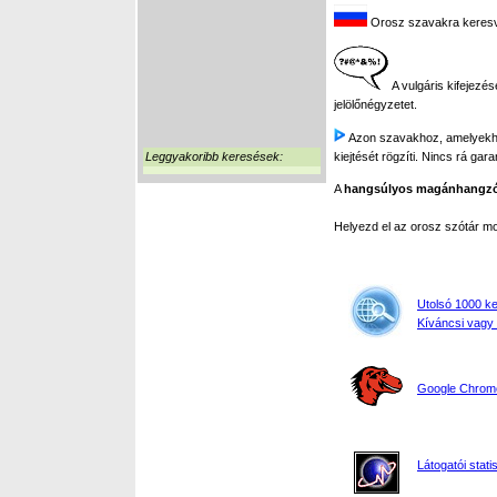
Orosz szavakra keresve 
A vulgáris kifejezés
jelölőnégyzetet.
Azon szavakhoz, amelyekhez 
Leggyakoribb keresések:
kiejtését rögzíti. Nincs rá gar
A
hangsúlyos magánhangz
Helyezd el az orosz szótár 
Utolsó 1000 k
Kíváncsi vagy 
Google Chrome,
Látogatói stati