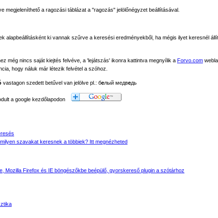
megjeleníthető a ragozási táblázat a "ragozás" jelölőnégyzet beállításával.
ek alapbeállításként ki vannak szűrve a keresési eredményekből, ha mégis ilyet keresnél állít
még nincs saját kiejtés felvéve, a 'lejátszás' ikonra kattintva megnyílik a
Forvo.com
webla
ancia, hogy náluk már létezik felvétel a szóhoz.
ó
vastagon szedett betűvel van jelölve pl.: б
е
лый медв
е
дь
modult a google kezdőlapodon
eresés
milyen szavakat keresnek a többiek? Itt megnézheted
 Mozilla Firefox és IE böngészőkbe beépülő, gyorskereső plugin a szótárhoz
sztika