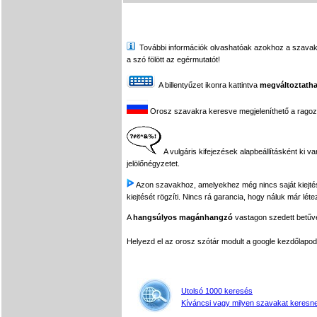
További információk olvashatóak azokhoz a szavakhoz,
a szó fölött az egérmutatót!
A billentyűzet ikonra kattintva
megváltoztatha
Orosz szavakra keresve megjeleníthető a ragozási
A vulgáris kifejezések alapbeállításként ki v
jelölőnégyzetet.
Azon szavakhoz, amelyekhez még nincs saját kiejtés f
kiejtését rögzíti. Nincs rá garancia, hogy náluk már léte
A
hangsúlyos magánhangzó
vastagon szedett betűvel
Helyezd el az orosz szótár modult a google kezdőla
Utolsó 1000 keresés
Kíváncsi vagy milyen szavakat keresne