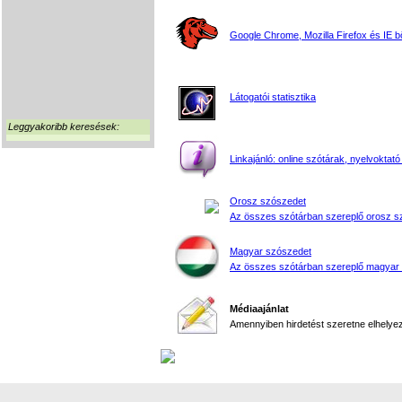
Google Chrome, Mozilla Firefox és IE 
Látogatói statisztika
Leggyakoribb keresések:
Linkajánló: online szótárak, nyelvoktató
Orosz szószedet
Az összes szótárban szereplő orosz s
Magyar szószedet
Az összes szótárban szereplő magyar
Médiaajánlat
Amennyiben hirdetést szeretne elhelyezn