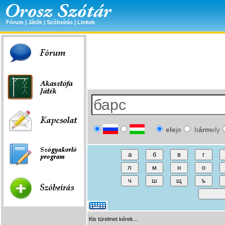
Fórum
|
Játék
|
Szóbeírás
|
Linkek
ele
je
b
árm
ely
Kis türelmet kérek...