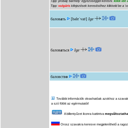
Tipp: próbálj 'bármely' egyezőséggel keresni.
klikk ide
Tipp:
vulgáris
kifejezések kereséséhez klikkeld be a 'vu
балов
а
ть
[bəlɐˈvatʲ]
Ige
балов
а
ться
Ige
баловств
о
További információk olvashatóak azokhoz a szavakhoz,
a szó fölött az egérmutatót!
A billentyűzet ikonra kattintva
megváltoztatha
Orosz szavakra keresve megjeleníthető a ragozási