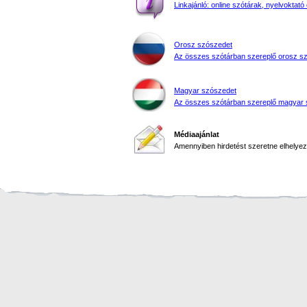
Linkajánló: online szótárak, nyelvoktató 
Orosz szószedet
Az összes szótárban szereplő orosz s
Magyar szószedet
Az összes szótárban szereplő magyar 
Médiaajánlat
Amennyiben hirdetést szeretne elhelyezn