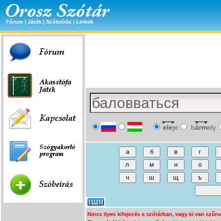
Fórum
|
Játék
|
Szóbeírás
|
Linkek
ele
je
b
árm
ely
Nincs ilyen kifejezés a szótárban, vagy ki van szűrv