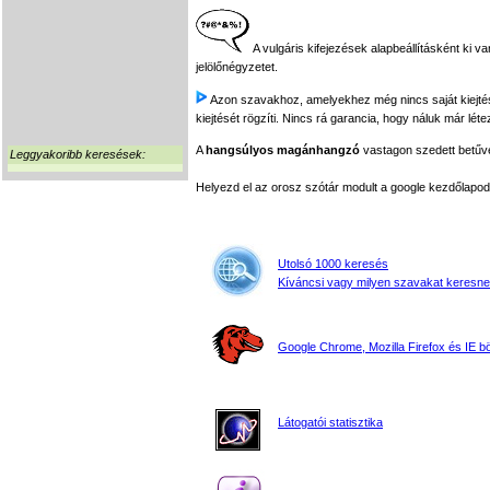
A vulgáris kifejezések alapbeállításként ki v
jelölőnégyzetet.
Azon szavakhoz, amelyekhez még nincs saját kiejtés f
kiejtését rögzíti. Nincs rá garancia, hogy náluk már léte
A
hangsúlyos magánhangzó
vastagon szedett betűvel
Leggyakoribb keresések:
Helyezd el az orosz szótár modult a google kezdőla
Utolsó 1000 keresés
Kíváncsi vagy milyen szavakat keresne
Google Chrome, Mozilla Firefox és IE 
Látogatói statisztika