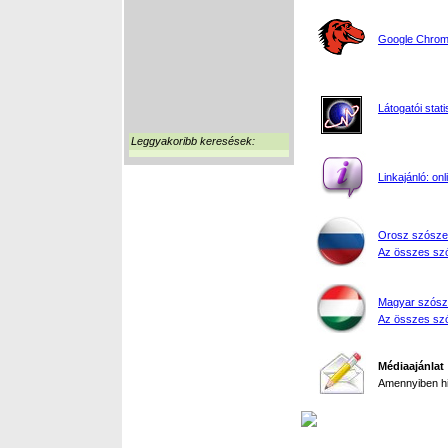
Google Chrome
Látogatói stati
Leggyakoribb keresések:
Linkajánló: on
Orosz szósze
Az összes szó
Magyar szósz
Az összes szó
Médiaajánlat
Amennyiben hir