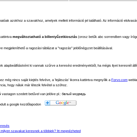
tóak azokhoz a szavakhoz, amelyek mellett információ jel található. Az információ elolvasás
kattintva
megváltoztatható a billentyűzetkiosztás
(orosz betűk abc sorrendben vagy íróg
megjeleníthető a ragozási táblázat a "ragozás" jelölőnégyzet beállításával.
ek alapbeállításként ki vannak szűrve a keresési eredményekből, ha mégis ilyet keresnél állít
még nincs saját kiejtés felvéve, a 'lejátszás' ikonra kattintva megnyílik a
Forvo.com
webla
ancia, hogy náluk már létezik felvétel a szóhoz.
ó
vastagon szedett betűvel van jelölve pl.: б
е
лый медв
е
дь
modult a google kezdőlapodon
eresés
 milyen szavakat keresnek a többiek? Itt megnézheted