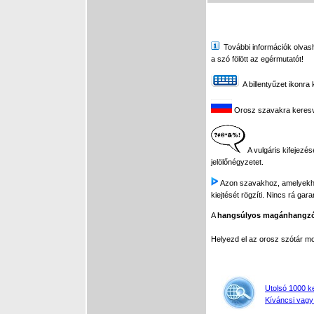
További információk olvasha
a szó fölött az egérmutatót!
A billentyűzet ikonra 
Orosz szavakra keresve 
A vulgáris kifejezés
jelölőnégyzetet.
Azon szavakhoz, amelyekhez 
kiejtését rögzíti. Nincs rá gar
A
hangsúlyos magánhangz
Helyezd el az orosz szótár 
Utolsó 1000 k
Kíváncsi vagy