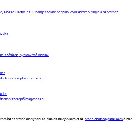
, Mozilla Firefox és IE böngészőkbe beépülő, gyorskereső plugin a szótárhoz
sztika
line szótárak, nyelvoktató oldalak
det
tárban szereplő orosz szó
edet
tárban szereplő magyar szó
detést szeretne elhelyezni az oldalon küldjön levelet az
orosz.szotar@gmail.com
címre