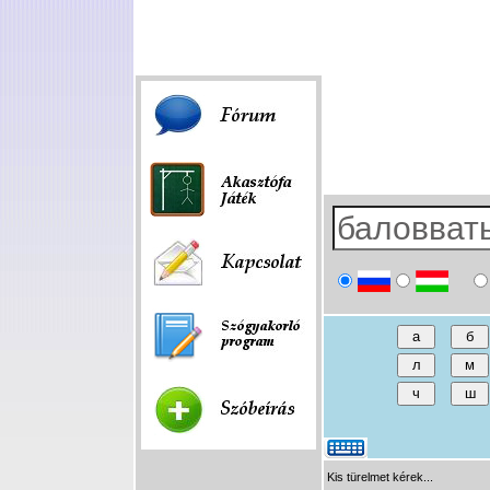
Fórum
|
Játék
|
Szóbeírás
|
Linkek
Kis türelmet kérek...