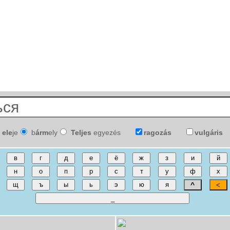
ele
je
b
árm
ely
Teljes
egyezés
ragozás
vulgáris