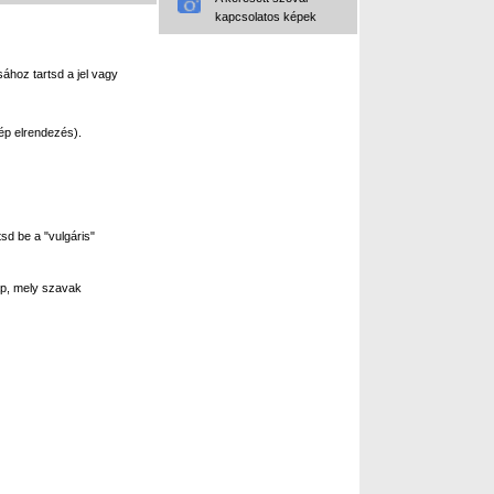
kapcsolatos képek
ához tartsd a jel vagy
ép elrendezés).
sd be a "vulgáris"
p, mely szavak