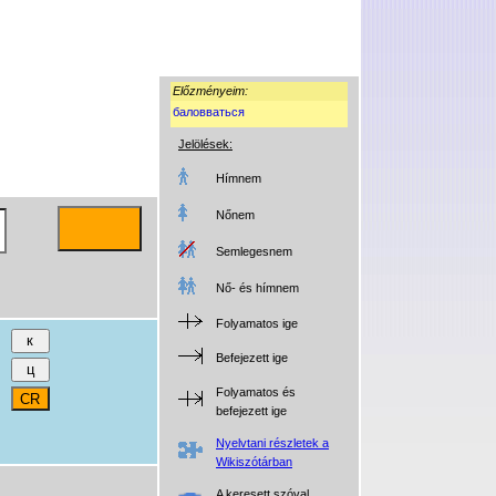
Előzményeim:
баловваться
Jelölések:
Hímnem
Nőnem
Semlegesnem
Nő- és hímnem
Folyamatos ige
Befejezett ige
Folyamatos és
befejezett ige
Nyelvtani részletek a
Wikiszótárban
A keresett szóval