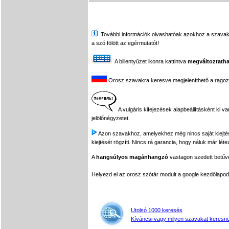
További információk olvashatóak azokhoz a szavakhoz,
a szó fölött az egérmutatót!
A billentyűzet ikonra kattintva
megváltoztatha
Orosz szavakra keresve megjeleníthető a ragozási
A vulgáris kifejezések alapbeállításként ki v
jelölőnégyzetet.
Azon szavakhoz, amelyekhez még nincs saját kiejtés f
kiejtését rögzíti. Nincs rá garancia, hogy náluk már léte
A
hangsúlyos magánhangzó
vastagon szedett betűvel
Helyezd el az orosz szótár modult a google kezdőla
Utolsó 1000 keresés
Kíváncsi vagy milyen szavakat keresne