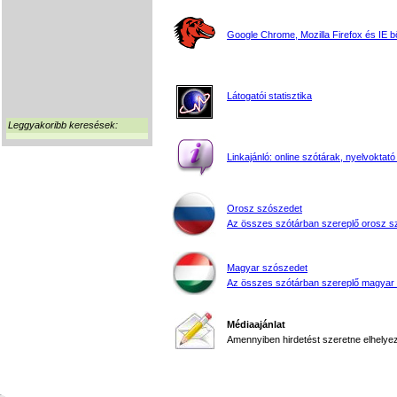
Google Chrome, Mozilla Firefox és IE 
Látogatói statisztika
Leggyakoribb keresések:
Linkajánló: online szótárak, nyelvoktató
Orosz szószedet
Az összes szótárban szereplő orosz s
Magyar szószedet
Az összes szótárban szereplő magyar
Médiaajánlat
Amennyiben hirdetést szeretne elhelyezn