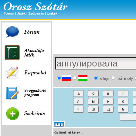
Fórum
|
Játék
|
Szóbeírás
|
Linkek
ele
je
b
árm
ely
Kis türelmet kérek...