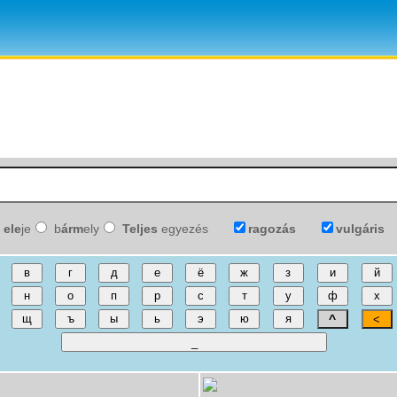
ele
je
b
árm
ely
Teljes
egyezés
ragozás
vulgáris