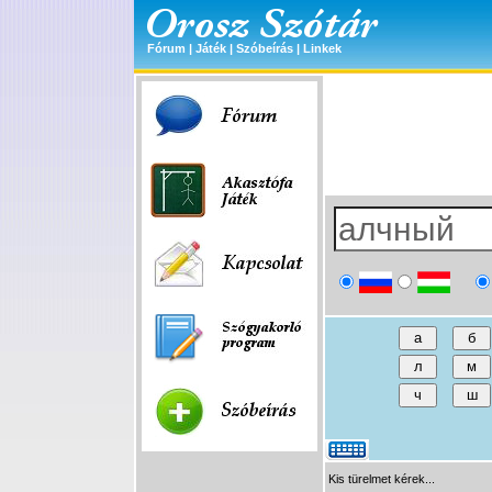
Fórum
|
Játék
|
Szóbeírás
|
Linkek
Kis türelmet kérek...