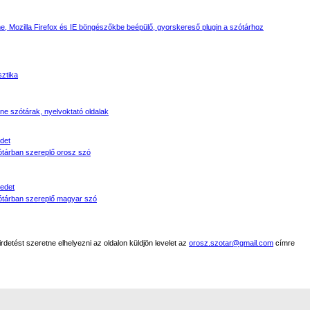
, Mozilla Firefox és IE böngészőkbe beépülő, gyorskereső plugin a szótárhoz
sztika
line szótárak, nyelvoktató oldalak
det
tárban szereplő orosz szó
edet
tárban szereplő magyar szó
detést szeretne elhelyezni az oldalon küldjön levelet az
orosz.szotar@gmail.com
címre