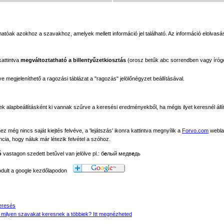
tóak azokhoz a szavakhoz, amelyek mellett információ jel található. Az információ elolvasás
kattintva
megváltoztatható a billentyűzetkiosztás
(orosz betűk abc sorrendben vagy íróg
megjeleníthető a ragozási táblázat a "ragozás" jelölőnégyzet beállításával.
ek alapbeállításként ki vannak szűrve a keresési eredményekből, ha mégis ilyet keresnél állít
még nincs saját kiejtés felvéve, a 'lejátszás' ikonra kattintva megnyílik a
Forvo.com
webla
ancia, hogy náluk már létezik felvétel a szóhoz.
ó
vastagon szedett betűvel van jelölve pl.: б
е
лый медв
е
дь
modult a google kezdőlapodon
eresés
 milyen szavakat keresnek a többiek? Itt megnézheted