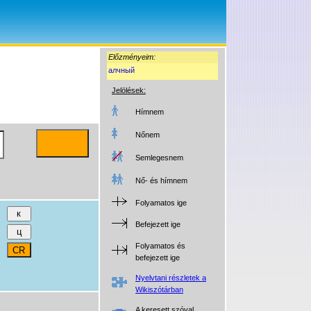
Előzményeim:
алчный
Jelölések:
Hímnem
Nőnem
Semlegesnem
Nő- és hímnem
Folyamatos ige
Befejezett ige
Folyamatos és
befejezett ige
Nyelvtani részletek a
Wikiszótárban
A keresett szóval