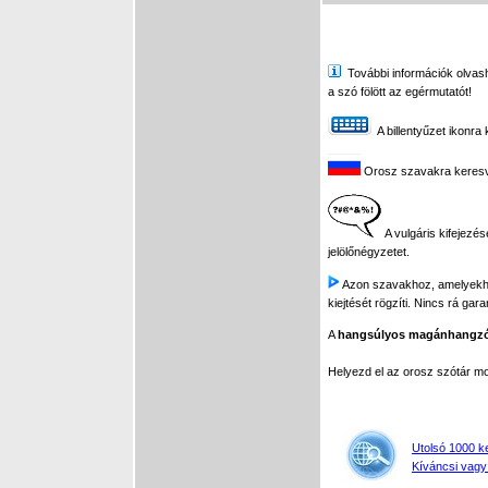
További információk olvasha
a szó fölött az egérmutatót!
A billentyűzet ikonra 
Orosz szavakra keresve 
A vulgáris kifejezés
jelölőnégyzetet.
Azon szavakhoz, amelyekhez 
kiejtését rögzíti. Nincs rá gar
A
hangsúlyos magánhangz
Helyezd el az orosz szótár 
Utolsó 1000 k
Kíváncsi vagy