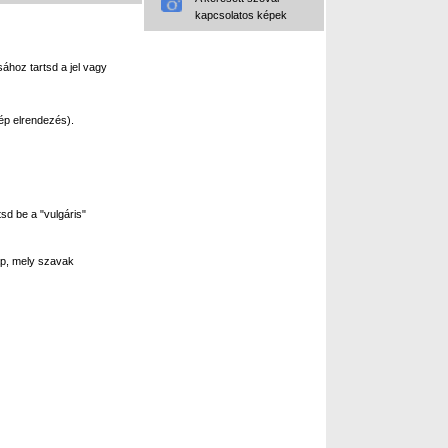
kapcsolatos képek
ához tartsd a jel vagy
ép elrendezés).
sd be a "vulgáris"
p, mely szavak