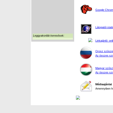
Google Chrome
Látogatói stati
Leggyakoribb keresések:
Linkajánló: on
Orosz szósze
Az összes szó
Magyar szósz
Az összes szó
Médiaajánlat
Amennyiben hir