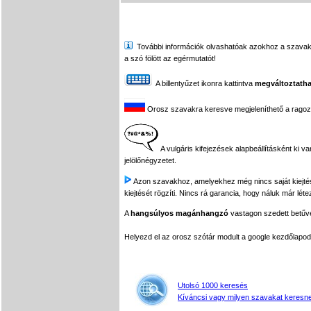
További információk olvashatóak azokhoz a szavakhoz,
a szó fölött az egérmutatót!
A billentyűzet ikonra kattintva
megváltoztatha
Orosz szavakra keresve megjeleníthető a ragozási
A vulgáris kifejezések alapbeállításként ki v
jelölőnégyzetet.
Azon szavakhoz, amelyekhez még nincs saját kiejtés f
kiejtését rögzíti. Nincs rá garancia, hogy náluk már léte
A
hangsúlyos magánhangzó
vastagon szedett betűvel
Helyezd el az orosz szótár modult a google kezdőla
Utolsó 1000 keresés
Kíváncsi vagy milyen szavakat keresne