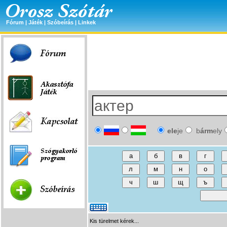
Fórum
|
Játék
|
Szóbeírás
|
Linkek
ele
je
b
árm
ely
Kis türelmet kérek...