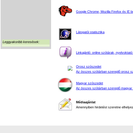
Google Chrome, Mozilla Firefox és IE 
Látogatói statisztika
Leggyakoribb keresések:
Linkajánló: online szótárak, nyelvoktató
Orosz szószedet
Az összes szótárban szereplő orosz s
Magyar szószedet
Az összes szótárban szereplő magyar
Médiaajánlat
Amennyiben hirdetést szeretne elhelyezn