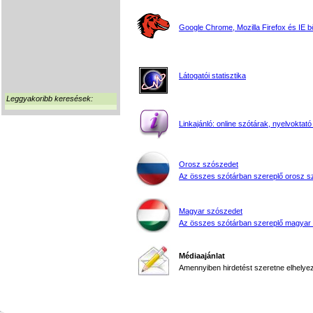
Google Chrome, Mozilla Firefox és IE 
Látogatói statisztika
Leggyakoribb keresések:
Linkajánló: online szótárak, nyelvoktató
Orosz szószedet
Az összes szótárban szereplő orosz s
Magyar szószedet
Az összes szótárban szereplő magyar
Médiaajánlat
Amennyiben hirdetést szeretne elhelyezn