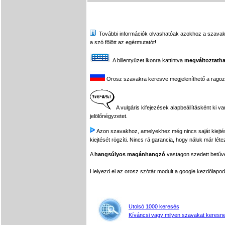
További információk olvashatóak azokhoz a szavakhoz,
a szó fölött az egérmutatót!
A billentyűzet ikonra kattintva
megváltoztatha
Orosz szavakra keresve megjeleníthető a ragozási
A vulgáris kifejezések alapbeállításként ki v
jelölőnégyzetet.
Azon szavakhoz, amelyekhez még nincs saját kiejtés f
kiejtését rögzíti. Nincs rá garancia, hogy náluk már léte
A
hangsúlyos magánhangzó
vastagon szedett betűvel
Helyezd el az orosz szótár modult a google kezdőla
Utolsó 1000 keresés
Kíváncsi vagy milyen szavakat keresne