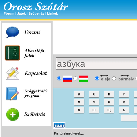
Fórum
|
Játék
|
Szóbeírás
|
Linkek
ele
je
b
árm
ely
Kis türelmet kérek...