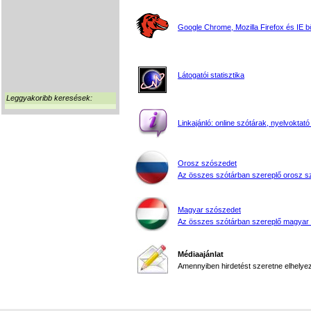
Google Chrome, Mozilla Firefox és IE 
Látogatói statisztika
Leggyakoribb keresések:
Linkajánló: online szótárak, nyelvoktató
Orosz szószedet
Az összes szótárban szereplő orosz s
Magyar szószedet
Az összes szótárban szereplő magyar
Médiaajánlat
Amennyiben hirdetést szeretne elhelyezn