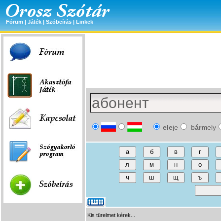
Fórum
|
Játék
|
Szóbeírás
|
Linkek
ele
je
b
árm
ely
Kis türelmet kérek...