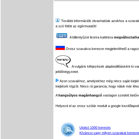
További információk olvashatóak azokhoz a szavakhoz,
a szó fölött az egérmutatót!
A billentyűzet ikonra kattintva
megváltoztatha
Orosz szavakra keresve megjeleníthető a ragozási
A vulgáris kifejezések alapbeállításként ki v
jelölőnégyzetet.
Azon szavakhoz, amelyekhez még nincs saját kiejtés f
kiejtését rögzíti. Nincs rá garancia, hogy náluk már léte
A
hangsúlyos magánhangzó
vastagon szedett betűvel
Helyezd el az orosz szótár modult a google kezdőla
Utolsó 1000 keresés
Kíváncsi vagy milyen szavakat keresne