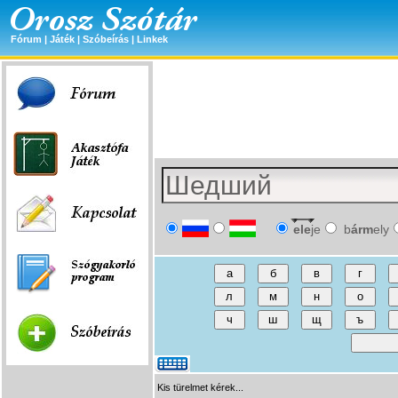
Fórum
|
Játék
|
Szóbeírás
|
Linkek
ele
je
b
árm
ely
Kis türelmet kérek...