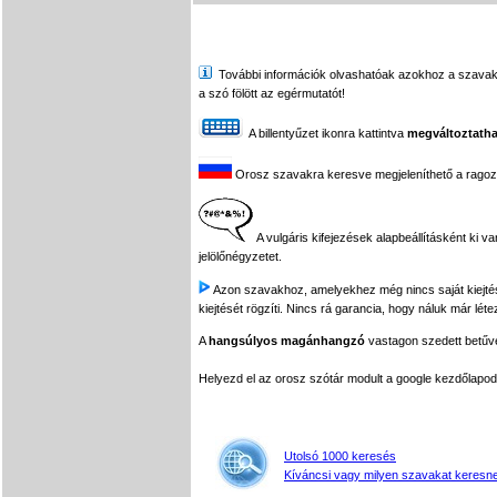
További információk olvashatóak azokhoz a szavakhoz,
a szó fölött az egérmutatót!
A billentyűzet ikonra kattintva
megváltoztatha
Orosz szavakra keresve megjeleníthető a ragozási
A vulgáris kifejezések alapbeállításként ki v
jelölőnégyzetet.
Azon szavakhoz, amelyekhez még nincs saját kiejtés f
kiejtését rögzíti. Nincs rá garancia, hogy náluk már léte
A
hangsúlyos magánhangzó
vastagon szedett betűvel
Helyezd el az orosz szótár modult a google kezdőla
Utolsó 1000 keresés
Kíváncsi vagy milyen szavakat keresne