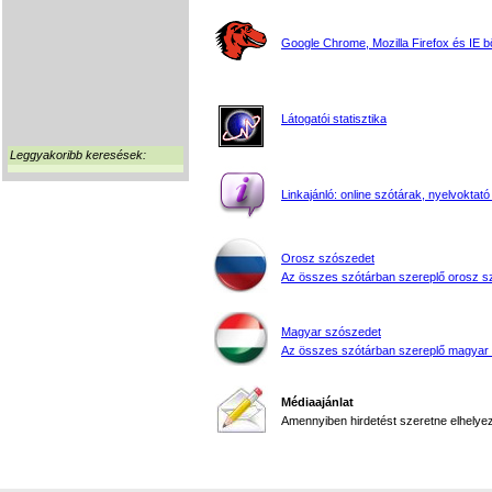
Google Chrome, Mozilla Firefox és IE 
Látogatói statisztika
Leggyakoribb keresések:
Linkajánló: online szótárak, nyelvoktató
Orosz szószedet
Az összes szótárban szereplő orosz s
Magyar szószedet
Az összes szótárban szereplő magyar
Médiaajánlat
Amennyiben hirdetést szeretne elhelyezn