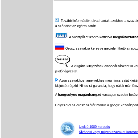
További információk olvashatóak azokhoz a szavakhoz,
a szó fölött az egérmutatót!
A billentyűzet ikonra kattintva
megváltoztatha
Orosz szavakra keresve megjeleníthető a ragozási
A vulgáris kifejezések alapbeállításként ki v
jelölőnégyzetet.
Azon szavakhoz, amelyekhez még nincs saját kiejtés f
kiejtését rögzíti. Nincs rá garancia, hogy náluk már léte
A
hangsúlyos magánhangzó
vastagon szedett betűvel
Helyezd el az orosz szótár modult a google kezdőla
Utolsó 1000 keresés
Kíváncsi vagy milyen szavakat keresne