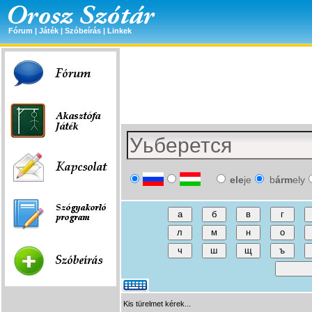
Fórum
|
Játék
|
Szóbeírás
|
Linkek
ele
je
b
árm
ely
Kis türelmet kérek...