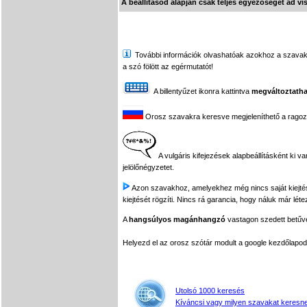
A beállításod alapján csak teljes egyezőséget ad vi
További információk olvashatóak azokhoz a szavakhoz,
a szó fölött az egérmutatót!
A billentyűzet ikonra kattintva
megváltoztatha
Orosz szavakra keresve megjeleníthető a ragozási
A vulgáris kifejezések alapbeállításként ki v
jelölőnégyzetet.
Azon szavakhoz, amelyekhez még nincs saját kiejtés f
kiejtését rögzíti. Nincs rá garancia, hogy náluk már léte
A
hangsúlyos magánhangzó
vastagon szedett betűvel
Helyezd el az orosz szótár modult a google kezdőla
Utolsó 1000 keresés
Kíváncsi vagy milyen szavakat keresne