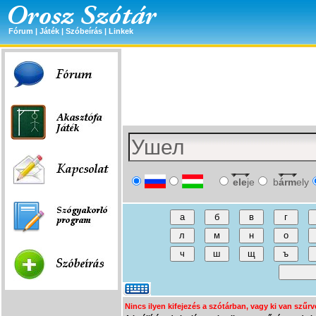
Fórum
|
Játék
|
Szóbeírás
|
Linkek
ele
je
b
árm
ely
Nincs ilyen kifejezés a szótárban, vagy ki van szűrv