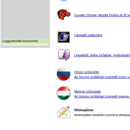
Google Chrome, Mozilla Firefox és IE 
Látogatói statisztika
Leggyakoribb keresések:
Linkajánló: online szótárak, nyelvoktató
Orosz szószedet
Az összes szótárban szereplő orosz s
Magyar szószedet
Az összes szótárban szereplő magyar
Médiaajánlat
Amennyiben hirdetést szeretne elhelyezn