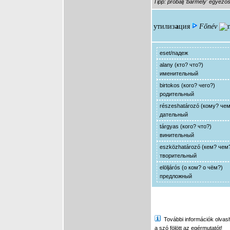
Tipp: próbálj 'bármely' egyező
утилиз
а
ция
Főnév
eset/падеж
alany (кто? что?)
именительный
birtokos (кого? чего?)
родительный
részeshatározó (кому? че
дательный
tárgyas (кого? что?)
винительный
eszközhatározó (кем? чем
творительный
elöljárós (о ком? о чём?)
предложный
További információk olvasha
a szó fölött az egérmutatót!