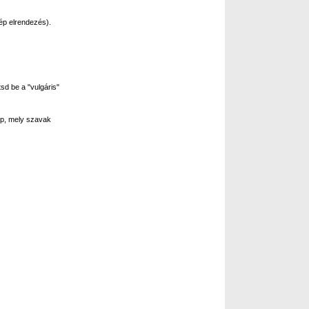
ép elrendezés).
sd be a "vulgáris"
p, mely szavak