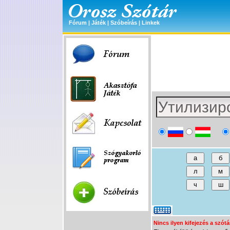
Fórum
|
Játék
|
Szóbeírás
|
Linkek
Nincs ilyen kifejezés a szót