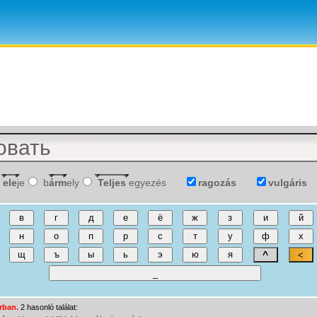
ele
je
b
árm
ely
Teljes
egyezés
ragozás
vulgáris
árban.
2 hasonló találat: