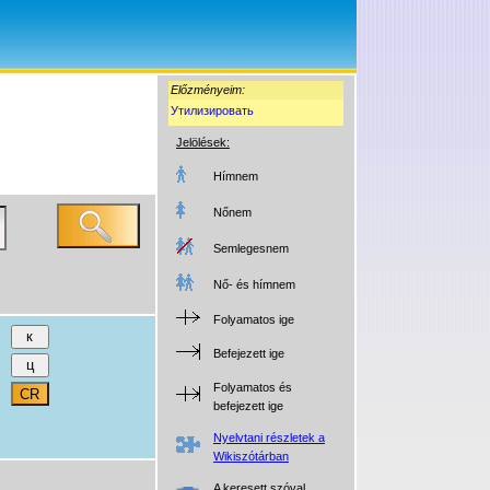
Előzményeim:
Утилизировать
Jelölések:
Hímnem
Nőnem
Semlegesnem
Nő- és hímnem
Folyamatos ige
Befejezett ige
Folyamatos és
befejezett ige
Nyelvtani részletek a
Wikiszótárban
A keresett szóval