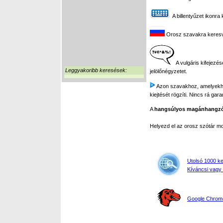
A billentyűzet ikonra 
Orosz szavakra keresve 
A vulgáris kifejezés
Leggyakoribb keresések:
jelölőnégyzetet.
Azon szavakhoz, amelyekhez 
kiejtését rögzíti. Nincs rá gar
A
hangsúlyos magánhangz
Helyezd el az orosz szótár 
Utolsó 1000 k
Kíváncsi vagy 
Google Chrome,