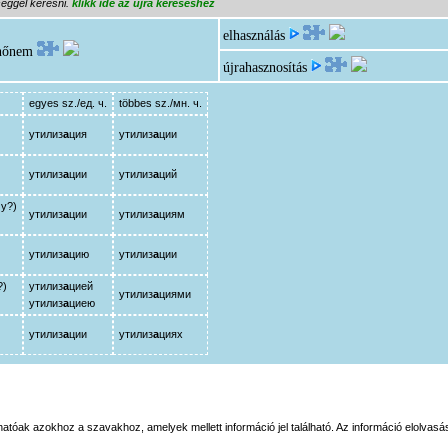
séggel keresni.
klikk ide az újra kereséshez
elhasználás
újrahasznosítás
egyes sz./ед. ч.
többes sz./мн. ч.
утилиз
а
ция
утилиз
а
ции
утилиз
а
ции
утилиз
а
ций
му?)
утилиз
а
ции
утилиз
а
циям
утилиз
а
цию
утилиз
а
ции
?)
утилиз
а
цией
утилиз
а
циями
утилиз
а
циею
утилиз
а
ции
утилиз
а
циях
tóak azokhoz a szavakhoz, amelyek mellett információ jel található. Az információ elolvasás