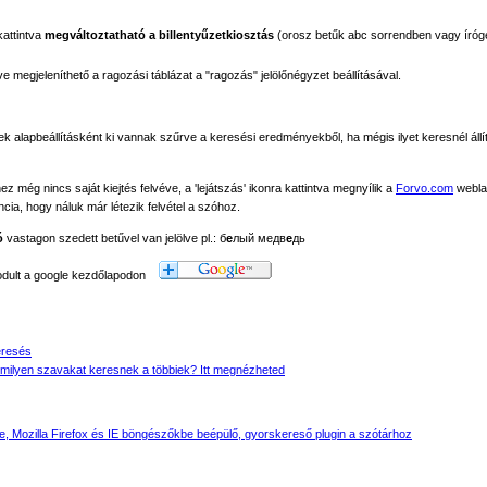
kattintva
megváltoztatható a billentyűzetkiosztás
(orosz betűk abc sorrendben vagy íróg
megjeleníthető a ragozási táblázat a "ragozás" jelölőnégyzet beállításával.
ek alapbeállításként ki vannak szűrve a keresési eredményekből, ha mégis ilyet keresnél állít
még nincs saját kiejtés felvéve, a 'lejátszás' ikonra kattintva megnyílik a
Forvo.com
webla
ancia, hogy náluk már létezik felvétel a szóhoz.
ó
vastagon szedett betűvel van jelölve pl.: б
е
лый медв
е
дь
modult a google kezdőlapodon
eresés
milyen szavakat keresnek a többiek? Itt megnézheted
 Mozilla Firefox és IE böngészőkbe beépülő, gyorskereső plugin a szótárhoz