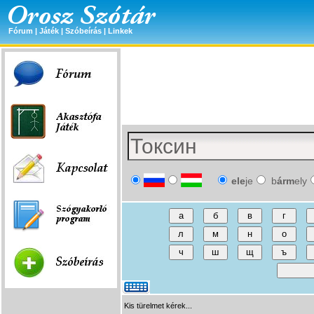
Fórum
|
Játék
|
Szóbeírás
|
Linkek
ele
je
b
árm
ely
Kis türelmet kérek...