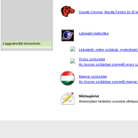
Google Chrome, Mozilla Firefox és IE 
Látogatói statisztika
Leggyakoribb keresések:
Linkajánló: online szótárak, nyelvoktató
Orosz szószedet
Az összes szótárban szereplő orosz s
Magyar szószedet
Az összes szótárban szereplő magyar
Médiaajánlat
Amennyiben hirdetést szeretne elhelyezn