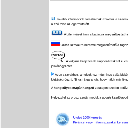
További információk olvashatóak azokhoz a szavakhoz,
a szó fölött az egérmutatót!
A billentyűzet ikonra kattintva
megváltoztatha
Orosz szavakra keresve megjeleníthető a ragozási
A vulgáris kifejezések alapbeállításként ki v
jelölőnégyzetet.
Azon szavakhoz, amelyekhez még nincs saját kiejtés f
kiejtését rögzíti. Nincs rá garancia, hogy náluk már léte
A
hangsúlyos magánhangzó
vastagon szedett betűvel
Helyezd el az orosz szótár modult a google kezdőla
Utolsó 1000 keresés
Kíváncsi vagy milyen szavakat keresne