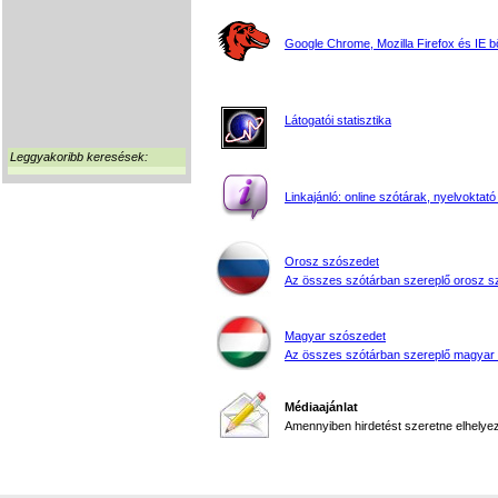
Google Chrome, Mozilla Firefox és IE 
Látogatói statisztika
Leggyakoribb keresések:
Linkajánló: online szótárak, nyelvoktató
Orosz szószedet
Az összes szótárban szereplő orosz s
Magyar szószedet
Az összes szótárban szereplő magyar
Médiaajánlat
Amennyiben hirdetést szeretne elhelyezn