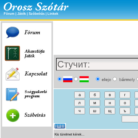
Fórum
|
Játék
|
Szóbeírás
|
Linkek
ele
je
b
árm
ely
Kis türelmet kérek...