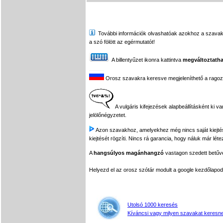
További információk olvashatóak azokhoz a szavakhoz,
a szó fölött az egérmutatót!
A billentyűzet ikonra kattintva
megváltoztatha
Orosz szavakra keresve megjeleníthető a ragozási
A vulgáris kifejezések alapbeállításként ki v
jelölőnégyzetet.
Azon szavakhoz, amelyekhez még nincs saját kiejtés f
kiejtését rögzíti. Nincs rá garancia, hogy náluk már léte
A
hangsúlyos magánhangzó
vastagon szedett betűvel
Helyezd el az orosz szótár modult a google kezdőla
Utolsó 1000 keresés
Kíváncsi vagy milyen szavakat keresne