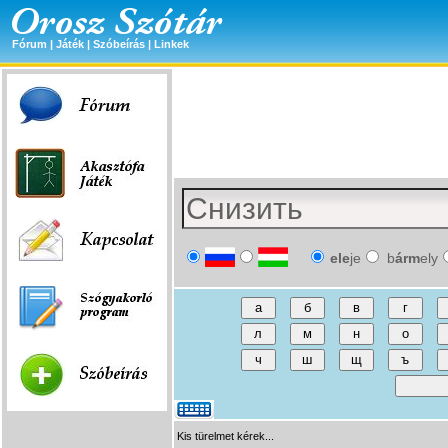
Fórum
|
Játék
|
Szóbeírás
|
Linkek
ele
je
b
árm
ely
Kis türelmet kérek...