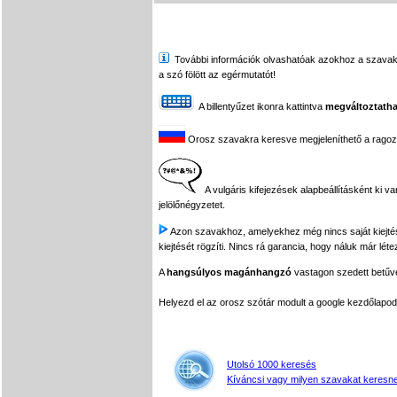
További információk olvashatóak azokhoz a szavakhoz,
a szó fölött az egérmutatót!
A billentyűzet ikonra kattintva
megváltoztatha
Orosz szavakra keresve megjeleníthető a ragozási
A vulgáris kifejezések alapbeállításként ki v
jelölőnégyzetet.
Azon szavakhoz, amelyekhez még nincs saját kiejtés f
kiejtését rögzíti. Nincs rá garancia, hogy náluk már léte
A
hangsúlyos magánhangzó
vastagon szedett betűvel
Helyezd el az orosz szótár modult a google kezdőla
Utolsó 1000 keresés
Kíváncsi vagy milyen szavakat keresne