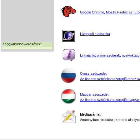
Google Chrome, Mozilla Firefox és IE 
Látogatói statisztika
Leggyakoribb keresések:
Linkajánló: online szótárak, nyelvoktató
Orosz szószedet
Az összes szótárban szereplő orosz s
Magyar szószedet
Az összes szótárban szereplő magyar
Médiaajánlat
Amennyiben hirdetést szeretne elhelyezn