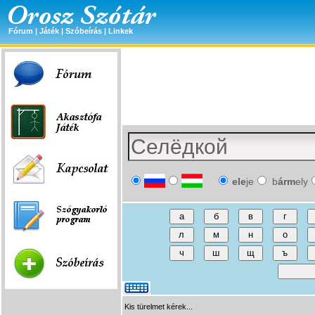
Fórum
|
Játék
|
Szóbeírás
|
Linkek
ele
je
b
árm
ely
Kis türelmet kérek...