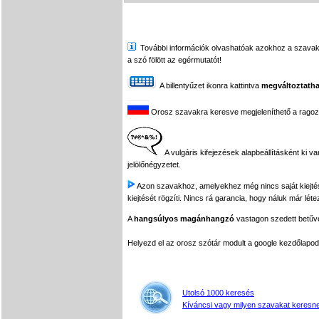
További információk olvashatóak azokhoz a szavakhoz,
a szó fölött az egérmutatót!
A billentyűzet ikonra kattintva
megváltoztatha
Orosz szavakra keresve megjeleníthető a ragozási
A vulgáris kifejezések alapbeállításként ki v
jelölőnégyzetet.
Azon szavakhoz, amelyekhez még nincs saját kiejtés f
kiejtését rögzíti. Nincs rá garancia, hogy náluk már léte
A
hangsúlyos magánhangzó
vastagon szedett betűvel
Helyezd el az orosz szótár modult a google kezdőla
Utolsó 1000 keresés
Kíváncsi vagy milyen szavakat keresne