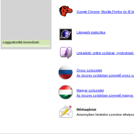
Google Chrome, Mozilla Firefox és IE 
Látogatói statisztika
Leggyakoribb keresések:
Linkajánló: online szótárak, nyelvoktató
Orosz szószedet
Az összes szótárban szereplő orosz s
Magyar szószedet
Az összes szótárban szereplő magyar
Médiaajánlat
Amennyiben hirdetést szeretne elhelyezn