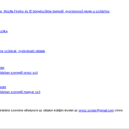
, Mozilla Firefox és IE böngészőkbe beépülő, gyorskereső plugin a szótárhoz
sztika
line szótárak, nyelvoktató oldalak
det
tárban szereplő orosz szó
edet
tárban szereplő magyar szó
detést szeretne elhelyezni az oldalon küldjön levelet az
orosz.szotar@gmail.com
címre