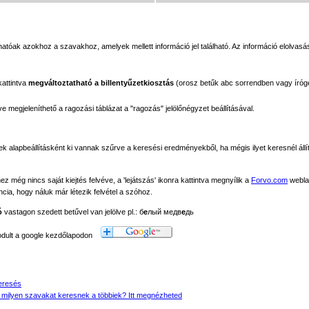
tóak azokhoz a szavakhoz, amelyek mellett információ jel található. Az információ elolvasás
kattintva
megváltoztatható a billentyűzetkiosztás
(orosz betűk abc sorrendben vagy íróg
megjeleníthető a ragozási táblázat a "ragozás" jelölőnégyzet beállításával.
ek alapbeállításként ki vannak szűrve a keresési eredményekből, ha mégis ilyet keresnél állít
még nincs saját kiejtés felvéve, a 'lejátszás' ikonra kattintva megnyílik a
Forvo.com
webla
ancia, hogy náluk már létezik felvétel a szóhoz.
ó
vastagon szedett betűvel van jelölve pl.: б
е
лый медв
е
дь
modult a google kezdőlapodon
eresés
 milyen szavakat keresnek a többiek? Itt megnézheted