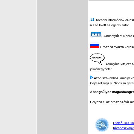
További információk olvasha
a szó fölött az egérmutatót!
A billentyűzet ikonra 
Orosz szavakra keresve 
A vulgáris kifejezés
jelölőnégyzetet.
Azon szavakhoz, amelyekhez 
kiejtését rögzíti. Nincs rá gar
A
hangsúlyos magánhangz
Helyezd el az orosz szótár 
Utolsó 1000 k
Kíváncsi vagy