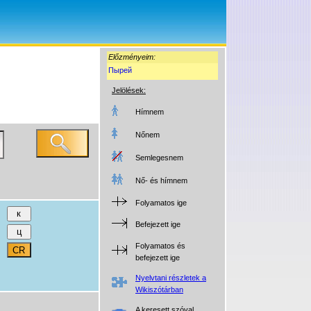
Előzményeim:
Пырей
Jelölések:
Hímnem
Nőnem
Semlegesnem
Nő- és hímnem
Folyamatos ige
Befejezett ige
Folyamatos és
befejezett ige
Nyelvtani részletek a
Wikiszótárban
A keresett szóval