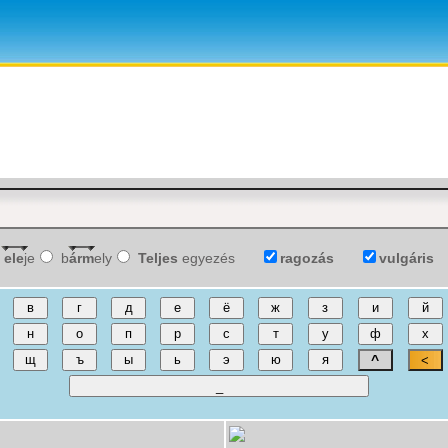
ele
je
b
árm
ely
Teljes
egyezés
ragozás
vulgáris