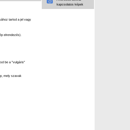
kapcsolatos képek
ához tartsd a jel vagy
ép elrendezés).
sd be a "vulgáris"
p, mely szavak