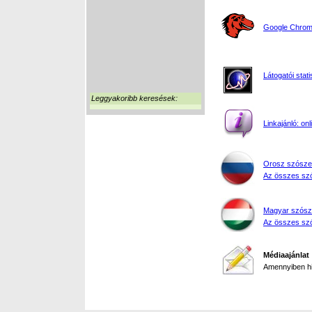
Google Chrome
Látogatói stati
Leggyakoribb keresések:
Linkajánló: on
Orosz szósze
Az összes szó
Magyar szósz
Az összes szó
Médiaajánlat
Amennyiben hir