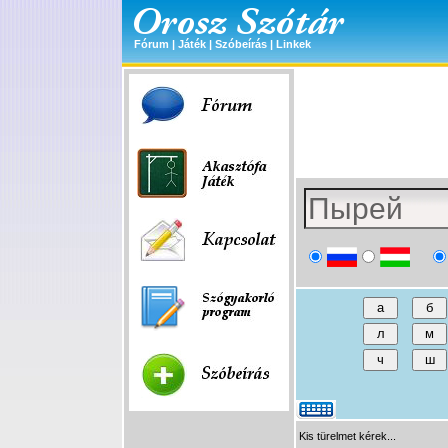
Fórum
|
Játék
|
Szóbeírás
|
Linkek
Kis türelmet kérek...