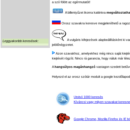
a szó fölött az egérmutatót!
A billentyűzet ikonra kattintva
megváltoztatha
Orosz szavakra keresve megjeleníthető a ragozási
A vulgáris kifejezések alapbeállításként ki v
Leggyakoribb keresések:
jelölőnégyzetet.
Azon szavakhoz, amelyekhez még nincs saját kiejtés f
kiejtését rögzíti. Nincs rá garancia, hogy náluk már léte
A
hangsúlyos magánhangzó
vastagon szedett betűvel
Helyezd el az orosz szótár modult a google kezdőla
Utolsó 1000 keresés
Kíváncsi vagy milyen szavakat keresne
Google Chrome, Mozilla Firefox és IE 