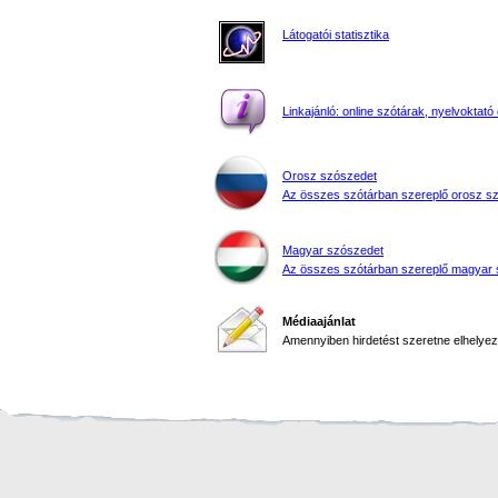
Látogatói statisztika
Linkajánló: online szótárak, nyelvoktató 
Orosz szószedet
Az összes szótárban szereplő orosz s
Magyar szószedet
Az összes szótárban szereplő magyar 
Médiaajánlat
Amennyiben hirdetést szeretne elhelyezn