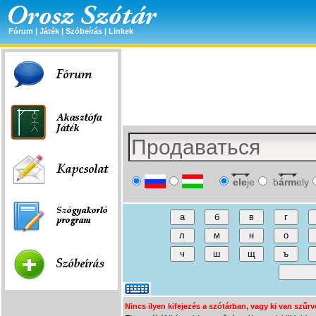
Fórum
|
Játék
|
Szóbeírás
|
Linkek
ele
je
b
árm
ely
Nincs ilyen kifejezés a szótárban, vagy ki van szűrv