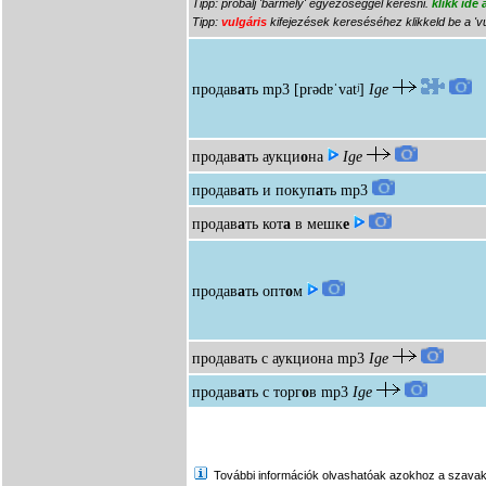
Tipp: próbálj 'bármely' egyezőséggel keresni.
klikk ide
Tipp:
vulgáris
kifejezések kereséséhez klikkeld be a 'vu
продав
а
ть
mp3
[prədɐˈvatʲ]
Ige
продав
а
ть аукци
о
на
Ige
продав
а
ть и покуп
а
ть
mp3
продав
а
ть кот
а
в мешк
е
продав
а
ть опт
о
м
продавать с аукциона
mp3
Ige
продав
а
ть с торг
о
в
mp3
Ige
További információk olvashatóak azokhoz a szavakhoz,